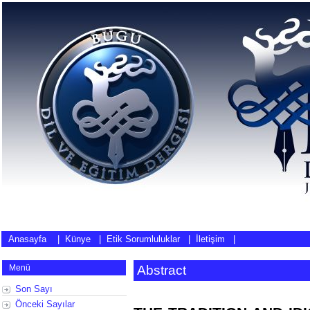
Anasayfa
|
Künye
|
Etik Sorumluluklar
|
İletişim
|
Menü
Abstract
Son Sayı
Önceki Sayılar