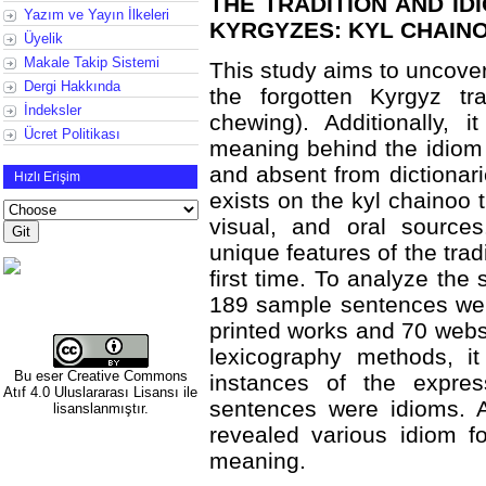
THE TRADITION AND ID
Yazım ve Yayın İlkeleri
KYRGYZES: KYL CHAIN
Üyelik
Makale Takip Sistemi
This study aims to uncover
Dergi Hakkında
the forgotten Kyrgyz tra
İndeksler
chewing). Additionally, 
Ücret Politikası
meaning behind the idiom k
and absent from dictionari
Hızlı Erişim
exists on the kyl chainoo t
visual, and oral source
unique features of the tra
first time. To analyze the
189 sample sentences wer
printed works and 70 webs
lexicography methods, i
Bu eser
Creative Commons
instances of the expre
Atıf 4.0 Uluslararası Lisansı
ile
sentences were idioms. 
lisanslanmıştır.
revealed various idiom f
meaning.