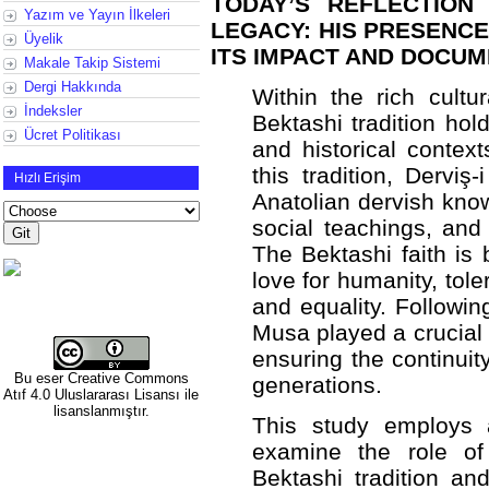
TODAY’S REFLECTION
Yazım ve Yayın İlkeleri
LEGACY: HIS PRESENCE
Üyelik
ITS IMPACT AND DOCUM
Makale Takip Sistemi
Dergi Hakkında
Within the rich cultur
İndeksler
Bektashi tradition hold
Ücret Politikası
and historical contex
this tradition, Dervi
Hızlı Erişim
Anatolian dervish know
social teachings, and
The Bektashi faith is
love for humanity, tole
and equality. Followin
Musa played a crucial 
ensuring the continuity
Bu eser
Creative Commons
generations.
Atıf 4.0 Uluslararası Lisansı
ile
lisanslanmıştır.
This study employs 
examine the role of
Bektashi tradition an