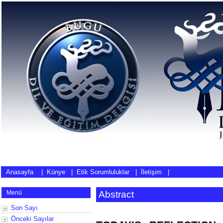
Anasayfa
|
Künye
|
Etik Sorumluluklar
|
İletişim
|
Menü
Abstract
Son Sayı
Önceki Sayılar