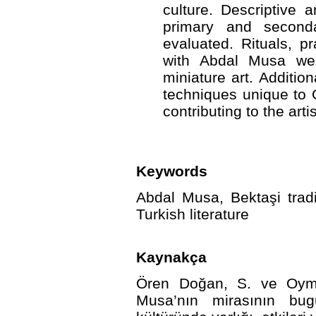
culture. Descriptive 
primary and seconda
evaluated. Rituals, p
with Abdal Musa we
miniature art. Additio
techniques unique to O
contributing to the arti
Keywords
Abdal Musa, Bektaşi tradit
Turkish literature
Kaynakça
Ören Doğan, S. ve Oyma
Musa’nın mirasının bu