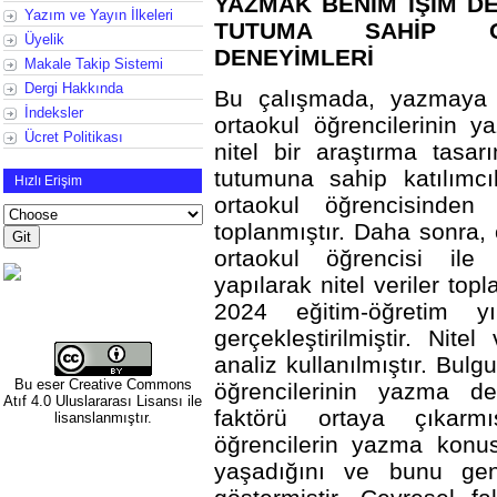
YAZMAK BENİM İŞİM DE
Yazım ve Yayın İlkeleri
TUTUMA SAHİP ORT
Üyelik
DENEYİMLERİ
Makale Takip Sistemi
Dergi Hakkında
Bu çalışmada, yazmaya 
İndeksler
ortaokul öğrencilerinin 
Ücret Politikası
nitel bir araştırma tasa
tutumuna sahip katılımcı
Hızlı Erişim
ortaokul öğrencisinden 
toplanmıştır. Daha sonra,
ortaokul öğrencisi ile 
yapılarak nitel veriler top
2024 eğitim-öğretim y
gerçekleştirilmiştir. Nite
analiz kullanılmıştır. Bul
Bu eser
Creative Commons
öğrencilerinin yazma de
Atıf 4.0 Uluslararası Lisansı
ile
faktörü ortaya çıkarmışt
lisanslanmıştır.
öğrencilerin yazma konus
yaşadığını ve bunu genel