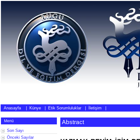
Anasayfa
|
Künye
|
Etik Sorumluluklar
|
İletişim
|
Menü
Abstract
Son Sayı
Önceki Sayılar