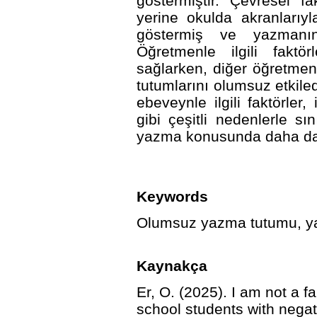
göstermiştir. Çevresel f
yerine okulda akranlarıyla
göstermiş ve yazmanın
Öğretmenle ilgili faktö
sağlarken, diğer öğretmenle
tutumlarını olumsuz etkile
ebeveynle ilgili faktörler
gibi çeşitli nedenlerle sı
yazma konusunda daha da c
Keywords
Olumsuz yazma tutumu, yaz
Kaynakça
Er, O. (2025). I am not a f
school students with negat