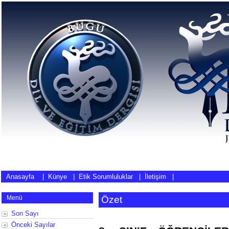
Anasayfa
|
Künye
|
Etik Sorumluluklar
|
İletişim
|
Menü
Özet
Son Sayı
Önceki Sayılar