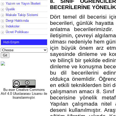
8. SINIF ÖĞRENCİLE
Yazım ve Yayın İlkeleri
BECERİLERİNE YÖNELİK
Üyelik
Makale Takip Sistemi
Dört temel dil becerisi 
Dergi Hakkında
becerileri, günlük hayat
İndeksler
anlatma becerilerimizdir
Ücret Politikası
iletişimin, çevreyi algılam
olması nedeniyle hem gün
Hızlı Erişim
için büyük önem arz etme
sayesinde dinleme ve kon
ve bilinçli bir şekilde edin
dinleme ve konuşma beceril
bu dil becerilerini edi
oldukça önemlidir. Öğrenci
en etkili tekniklerden bir
Bu eser
Creative Commons
çalışmanın amacı 8. Sınıf
Atıf 4.0 Uluslararası Lisansı
ile
becerisine yönelik metafo
lisanslanmıştır.
Yapılan çalışmada nitel 
deseni kullanılmıştır. Ar