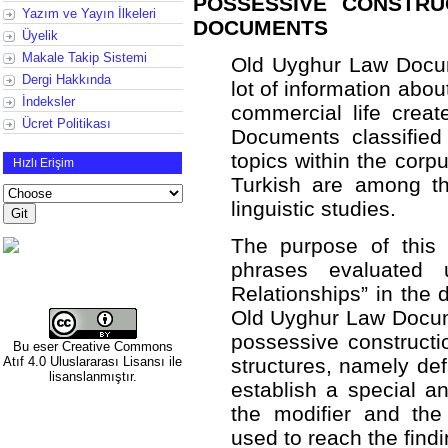
POSSESSIVE CONSTRU
Yazım ve Yayın İlkeleri
DOCUMENTS
Üyelik
Makale Takip Sistemi
Old Uyghur Law Docu
Dergi Hakkında
lot of information abou
İndeksler
commercial life creat
Ücret Politikası
Documents classified 
topics within the corpu
Hızlı Erişim
Turkish are among th
linguistic studies.
The purpose of this 
phrases evaluated 
Relationships” in the d
Old Uyghur Law Docume
possessive constructi
Bu eser
Creative Commons
Atıf 4.0 Uluslararası Lisansı
ile
structures, namely def
lisanslanmıştır.
establish a special a
the modifier and th
used to reach the find