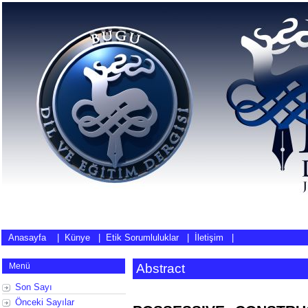
Anasayfa
|
Künye
|
Etik Sorumluluklar
|
İletişim
|
Menü
Abstract
Son Sayı
Önceki Sayılar