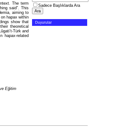
ontext. The term
Sadece Başlıklarda Ara
ing said”. This
emia, aiming to
 on hapax within
ndings show that
Duyurular
heir theoretical
ûgati’t-Türk and
in hapax-related
ve Eğitim