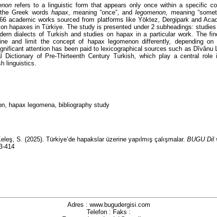
enon
refers to a linguistic form that appears only once within a specific c
m the Greek words
hapax
, meaning “once”, and
legomenon
, meaning “someth
66 academic works sourced from platforms like Yöktez, Dergipark and Acad
 on hapaxes in Türkiye. The study is presented under 2 subheadings: studies
odern dialects of Turkish and studies on hapax in a particular work. The fi
ine and limit the concept of hapax legomenon differently, depending on t
gnificant attention has been paid to lexicographical sources such as Dîvânu L
 Dictionary of Pre-Thirteenth Century Turkish, which play a central role 
h linguistics.
n, hapax legomena, bibliography study
eleş, S. (2025). Türkiye’de hapakslar üzerine yapılmış çalışmalar.
BUGU Dil 
93-414
Adres : www.bugudergisi.com
Telefon : Faks :