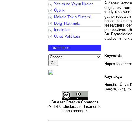
A
hapax legom
Yazım ve Yayın İlkeleri
originates fro
Üyelik
study reviewed 
gather research
Makale Takip Sistemi
historical or m
Dergi Hakkında
researchers def
perspectives. Si
İndeksler
An Etymological
Ücret Politikası
studies in Turkis
Hızlı Erişim
Keywords
Hapax legomeno
Kaynakça
Hunutlu, Ü. ve K
Dergisi
,
6
(4), 3
Bu eser
Creative Commons
Atıf 4.0 Uluslararası Lisansı
ile
lisanslanmıştır.