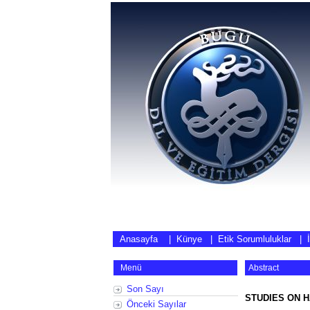
Anasayfa
|
Künye
|
Etik Sorumluluklar
|
Menü
Abstract
Son Sayı
STUDIES ON 
Önceki Sayılar