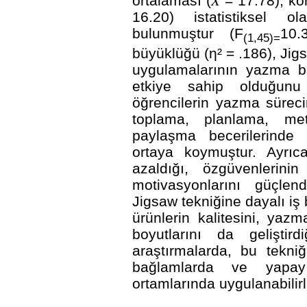
ortalaması (𝑋̄ = 17.78), k
16.20) istatistiksel 
bulunmuştur (F
10.
(1,45)=
büyüklüğü (η² = .186), Jigs
uygulamalarının yazma ba
etkiye sahip olduğunu 
öğrencilerin yazma sürecine
toplama, planlama, me
paylaşma becerilerinde b
ortaya koymuştur. Ayrıca
azaldığı, özgüvenlerinin
motivasyonlarını güçlendi
Jigsaw tekniğine dayalı iş 
ürünlerin kalitesini, yaz
boyutlarını da geliştird
araştırmalarda, bu tekniği
bağlamlarda ve yapay
ortamlarında uygulanabilirli