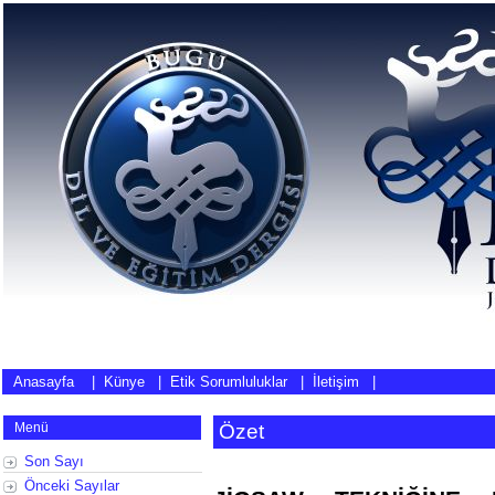
Anasayfa
|
Künye
|
Etik Sorumluluklar
|
İletişim
|
Menü
Özet
Son Sayı
Önceki Sayılar