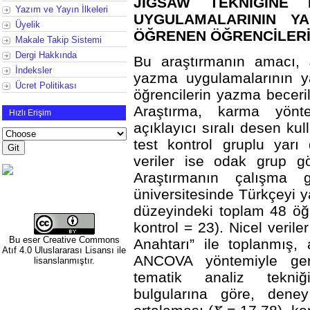
JİGSAW TEKNİĞİNE 
Yazım ve Yayın İlkeleri
UYGULAMALARININ Y
Üyelik
ÖĞRENEN ÖĞRENCİLERİN
Makale Takip Sistemi
Dergi Hakkında
Bu araştırmanın amacı, J
İndeksler
yazma uygulamalarının y
Ücret Politikası
öğrencilerin yazma becerile
Araştırma, karma yönt
Hızlı Erişim
açıklayıcı sıralı desen kull
test kontrol gruplu yarı 
veriler ise odak grup gö
Araştırmanın çalışma g
üniversitesinde Türkçeyi 
düzeyindeki toplam 48 öğ
kontrol = 23). Nicel veril
Bu eser
Creative Commons
Anahtarı” ile toplanmış,
Atıf 4.0 Uluslararası Lisansı
ile
ANCOVA yöntemiyle gerçek
lisanslanmıştır.
tematik analiz tekniğ
bulgularına göre, dene