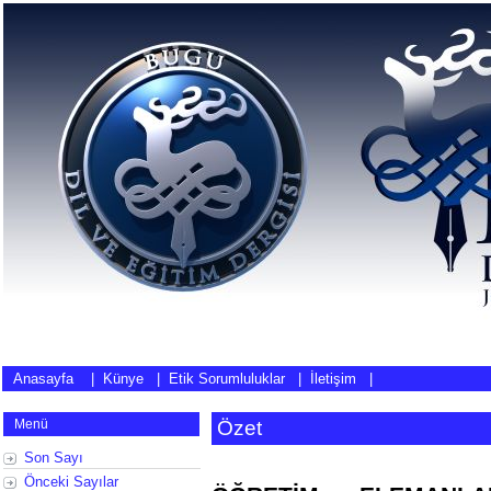
Anasayfa
|
Künye
|
Etik Sorumluluklar
|
İletişim
|
Menü
Özet
Son Sayı
Önceki Sayılar