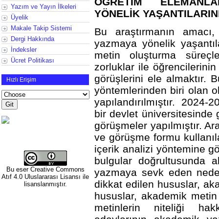
ÖĞRETİM ELEMANLA
Yazım ve Yayın İlkeleri
YÖNELİK YAŞANTILARIN
Üyelik
Makale Takip Sistemi
Bu araştırmanın amacı,
Dergi Hakkında
yazmaya yönelik yaşantıl
İndeksler
metin oluşturma süreçle
Ücret Politikası
zorluklar ile öğrencilerini
görüşlerini ele almaktır. 
Hızlı Erişim
yöntemlerinden biri olan o
yapılandırılmıştır. 2024-
bir devlet üniversitesind
görüşmeler yapılmıştır. Ara
ve görüşme formu kullanılar
içerik analizi yöntemine gö
bulgular doğrultusunda 
Bu eser
Creative Commons
yazmaya sevk eden neden
Atıf 4.0 Uluslararası Lisansı
ile
dikkat edilen hususlar, a
lisanslanmıştır.
hususlar, akademik metin
metinlerin niteliği ha