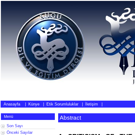
Anasayfa
|
Künye
|
Etik Sorumluluklar
|
İletişim
|
Menü
Abstract
Son Sayı
Önceki Sayılar