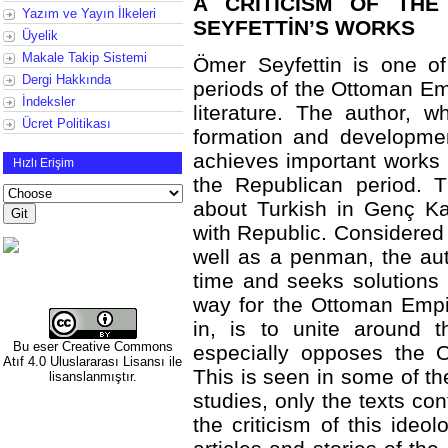
A CRITICISM OF THE
Yazım ve Yayın İlkeleri
SEYFETTİN’S WORKS
Üyelik
Makale Takip Sistemi
Ömer Seyfettin is one of
Dergi Hakkında
periods of the Ottoman Emp
İndeksler
literature. The author, 
Ücret Politikası
formation and developme
achieves important works i
Hızlı Erişim
the Republican period. 
about Turkish in Genç K
with Republic. Considered 
well as a penman, the aut
time and seeks solutions 
way for the Ottoman Empire
in, is to unite around 
Bu eser
Creative Commons
especially opposes the O
Atıf 4.0 Uluslararası Lisansı
ile
This is seen in some of the
lisanslanmıştır.
studies, only the texts co
the criticism of this ide