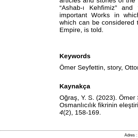
articles and stories of the
“Ashab-ı Kehfimiz” and
important Works in whic
which can be considered t
Empire, is told.
Keywords
Ömer Seyfettin, story, Otto
Kaynakça
Oğraş, Y. S. (2023). Ömer S
Osmanlıcılık fikrinin eleştir
4
(2), 158-169.
Adres 