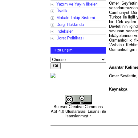
Ömer Seyfettin
Yazım ve Yayın İlkeleri
yazarlarımızdan
Üyelik
Cumhuriyet Dön
Türkçe ile ilgil
Makale Takip Sistemi
bir Türk aydını
Dergi Hakkında
Devleti’nin içi
savunan sanatçı
İndeksler
hikâyelerinde v
Ücret Politikası
Osmanlıcılık fi
“Ashab-ı Kehfim
Osmanlıcılığın i
Hızlı Erişim
Anahtar Kelime
Ömer Seyfettin, 
Kaynakça
Bu eser
Creative Commons
Atıf 4.0 Uluslararası Lisansı
ile
lisanslanmıştır.