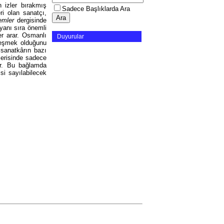
 izler bırakmış
Sadece Başlıklarda Ara
i olan sanatçı,
emler
dergisinde
 yanı sıra önemli
er arar. Osmanlı
Duyurular
rleşmek olduğunu
 sanatkârın bazı
çerisinde sadece
tır. Bu bağlamda
si sayılabilecek