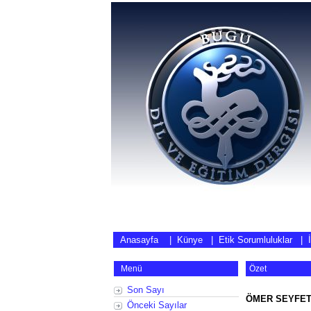
Anasayfa
|
Künye
|
Etik Sorumluluklar
|
Menü
Özet
Son Sayı
ÖMER SEYFETT
Önceki Sayılar