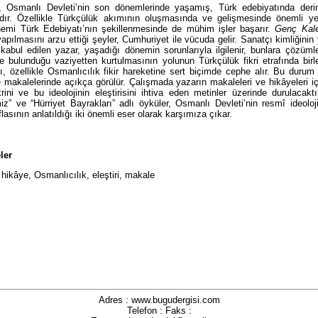
, Osmanlı Devleti’nin son dönemlerinde yaşamış, Türk edebiyatında derin
dır. Özellikle Türkçülük akımının oluşmasında ve gelişmesinde önemli yer
emi Türk Edebiyatı’nın şekillenmesinde de mühim işler başarır.
Genç Kal
i yapılmasını arzu ettiği şeyler, Cumhuriyet ile vücuda gelir. Sanatçı kimliğinin
 kabul edilen yazar, yaşadığı dönemin sorunlarıyla ilgilenir, bunlara çözüml
nde bulunduğu vaziyetten kurtulmasının yolunun Türkçülük fikri etrafında bi
, özellikle Osmanlıcılık fikir hareketine sert biçimde cephe alır. Bu durum
e makalelerinde açıkça görülür. Çalışmada yazarın makaleleri ve hikâyeleri i
krini ve bu ideolojinin eleştirisini ihtiva eden metinler üzerinde durulacak
iz” ve “Hürriyet Bayrakları” adlı öyküler, Osmanlı Devleti’nin resmî ideoloji
flasının anlatıldığı iki önemli eser olarak karşımıza çıkar.
ler
hikâye, Osmanlıcılık, eleştiri, makale
Adres : www.bugudergisi.com
Telefon : Faks :