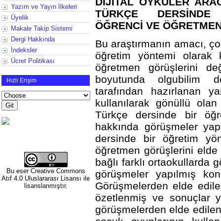
DİJİTAL ÖYKÜLER ARA
Yazım ve Yayın İlkeleri
TÜRKÇE DERSİNDE 
Üyelik
ÖĞRENCİ VE ÖĞRETMEN
Makale Takip Sistemi
Dergi Hakkında
Bu araştırmanın amacı, ço
İndeksler
öğretim yöntemi olarak 
Ücret Politikası
öğretmen görüşlerini değ
boyutunda olgubilim des
Hızlı Erişim
tarafından hazırlanan ya
kullanılarak gönüllü ola
Türkçe dersinde bir öğr
hakkında görüşmeler yapı
dersinde bir öğretim yönt
öğretmen görüşlerini elde 
bağlı farklı ortaokullarda
Bu eser
Creative Commons
görüşmeler yapılmış konu
Atıf 4.0 Uluslararası Lisansı
ile
Görüşmelerden elde edilen 
lisanslanmıştır.
özetlenmiş ve sonuçlar y
görüşmelerden elde edilen