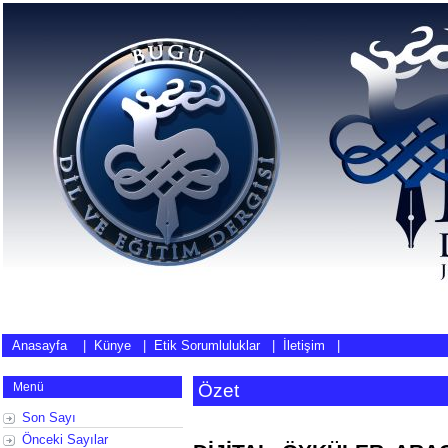
Anasayfa
|
Künye
|
Etik Sorumluluklar
|
İletişim
|
Menü
Özet
Son Sayı
Önceki Sayılar