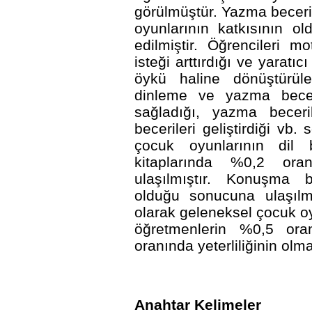
görülmüştür. Yazma beceri
oyunlarının katkısının o
edilmiştir. Öğrencileri m
isteği arttırdığı ve yaratıc
öykü haline dönüştürül
dinleme ve yazma becer
sağladığı, yazma becer
becerileri geliştirdiği vb.
çocuk oyunlarının dil 
kitaplarında %0,2 ora
ulaşılmıştır. Konuşma be
olduğu sonucuna ulaşılmı
olarak geleneksel çocuk oyu
öğretmenlerin %0,5 oran
oranında yeterliliğinin olma
Anahtar Kelimeler