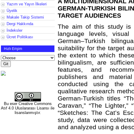
A MULTIDIMENSIONAL AN
Yazım ve Yayın İlkeleri
GERMAN-TURKISH BILI
Üyelik
TARGET AUDIENCES
Makale Takip Sistemi
Dergi Hakkında
The aim of this study is 
İndeksler
language levels, visual 
Ücret Politikası
German–Turkish bilingu
suitability for the target
Hızlı Erişim
the extent to which thes
bilingualism, are suffici
features, and recomm
publishers and materia
conducted using the c
qualitative research met
German-Turkish titles “T
Bu eser
Creative Commons
Caravan,” “The Lighter,”
Atıf 4.0 Uluslararası Lisansı
ile
“Sketches: The Cat’s Esc
lisanslanmıştır.
study, data were collect
and analyzed using a desc