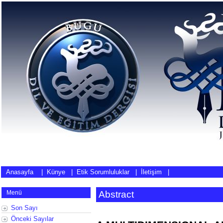
Anasayfa
|
Künye
|
Etik Sorumluluklar
|
İletişim
|
Menü
Abstract
Son Sayı
Önceki Sayılar