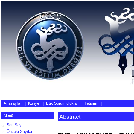
Anasayfa
|
Künye
|
Etik Sorumluluklar
|
İletişim
|
Menü
Abstract
Son Sayı
Önceki Sayılar