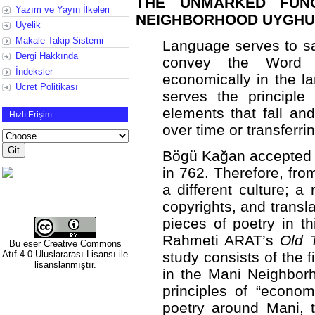
THE UNMARKED FUNC
Yazım ve Yayın İlkeleri
NEIGHBORHOOD UYGHU
Üyelik
Makale Takip Sistemi
Language serves to sa
Dergi Hakkında
convey the Word t
İndeksler
economically in the l
Ücret Politikası
serves the principle 
elements that fall a
Hızlı Erişim
over time or transferri
Bögü Kağan accepted M
in 762. Therefore, fro
a different culture; a 
copyrights, and transl
pieces of poetry in t
Rahmeti ARAT’s
Old 
Bu eser
Creative Commons
Atıf 4.0 Uluslararası Lisansı
ile
study consists of the f
lisanslanmıştır.
in the Mani Neighborho
principles of “economy
poetry around Mani, 