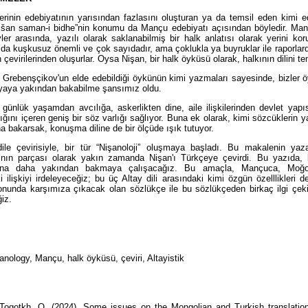
lerinin edebiyatının yarısından fazlasını oluşturan ya da temsil eden kimi ed
Nišan saman-i bidhe”nin konumu da Mançu edebiyatı açısından böyledir. Ma
vler arasında, yazılı olarak saklanabilmiş bir halk anlatısı olarak yerini ko
da kuşkusuz önemli ve çok sayıdadır, ama çoklukla ya buyruklar ile raporlar
n çevirilerinden oluşurlar. Oysa Nişan, bir halk öyküsü olarak, halkının dilini te
 Grebenşçikov'un elde edebildiği öykünün kimi yazmaları sayesinde, bizler 
nyaya yakından bakabilme şansımız oldu.
günlük yaşamdan avcılığa, askerlikten dine, aile ilişkilerinden devlet yap
ığını içeren geniş bir söz varlığı sağlıyor. Buna ek olarak, kimi sözcüklerin 
a bakarsak, konuşma diline de bir ölçüde ışık tutuyor.
ile çevirisiyle, bir tür “Nişanoloji” oluşmaya başladı. Bu makalenin yaza
ının parçası olarak yakın zamanda Nişan'ı Türkçeye çevirdi. Bu yazıda, 
arına daha yakından bakmaya çalışacağız. Bu amaçla, Mançuca, Moğ
i ilişkiyi irdeleyeceğiz; bu üç Altay dili arasındaki kimi özgün özelllikleri d
onunda karşımıza çıkacak olan sözlükçe ile bu sözlükçeden birkaç ilgi çeki
ğiz.
nology, Mançu, halk öyküsü, çeviri, Altayistik
Togotkh, O. (2024). Some issues on the Mongolian and Turkish translation