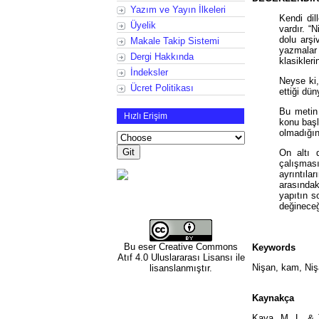
Yazım ve Yayın İlkeleri
Kendi dil
Üyelik
vardır. “
dolu arşi
Makale Takip Sistemi
yazmalar 
Dergi Hakkında
klasikleri
İndeksler
Neyse ki,
Ücret Politikası
ettiği dü
Bu metin 
Hızlı Erişim
konu başl
olmadığın
On altı d
çalışmas
ayrıntıl
arasındak
yapıtın s
değinece
Bu eser
Creative Commons
Keywords
Atıf 4.0 Uluslararası Lisansı
ile
Nişan, kam, Nişa
lisanslanmıştır.
Kaynakça
Kaya, M. L. & 