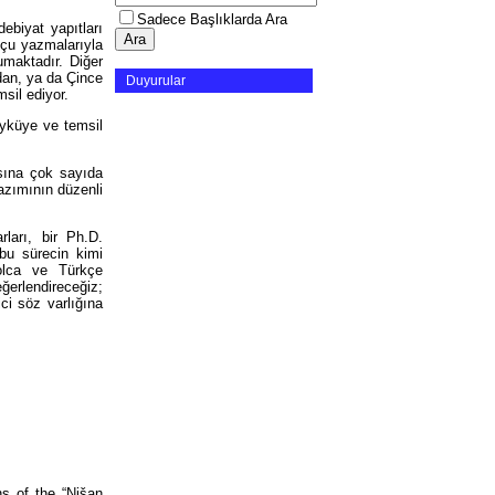
Sadece Başlıklarda Ara
ebiyat yapıtları
nçu yazmalarıyla
rumaktadır. Diğer
dan, ya da Çince
Duyurular
msil ediyor.
öyküye ve temsil
ısına çok sayıda
yazımının düzenli
rları, bir Ph.D.
bu sürecin kimi
olca ve Türkçe
eğerlendireceğiz;
ci söz varlığına
s of the “Nišan