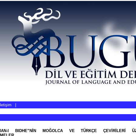
İletişim
|
MAN-I BIDHE”NİN MOĞOLCA VE TÜRKÇE ÇEVİRİLERİ ÜZ
RMELER