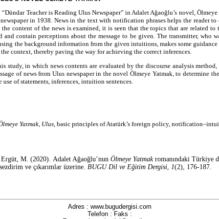
ed “Dündar Teacher is Reading Ulus Newspaper” in Adalet Ağaoğlu’s novel, Ölmeye
newspaper in 1938. News in the text with notification phrases helps the reader to e
the content of the news is examined, it is seen that the topics that are related to 
ed and contain perceptions about the message to be given. The transmitter, who wa
using the background information from the given intuitions, makes some guidance w
 the context, thereby paving the way for achieving the correct inferences.
is study, in which news contents are evaluated by the discourse analysis method, i
ssage of news from Ulus newspaper in the novel Ölmeye Yatmak, to determine the s
e use of statements, inferences, intuition sentences.
Ölmeye Yatmak
,
Ulus
, basic principles of Atatürk’s foreign policy, notification–intu
 Ergüt, M. (2020).
Adalet Ağaoğlu’nun
Ölmeye Yatmak
romanındaki Türkiye dı
, sezdirim ve çıkarımlar üzerine.
BUGU Dil ve Eğitim Dergisi
,
1
(2), 176-187.
Adres : www.bugudergisi.com
Telefon : Faks :