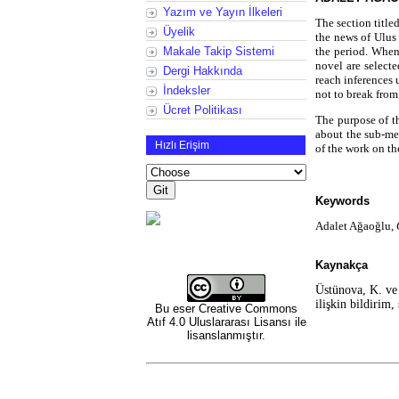
Yazım ve Yayın İlkeleri
The section titl
Üyelik
the news of Ulus 
Makale Takip Sistemi
the period. When 
novel are select
Dergi Hakkında
reach inferences 
İndeksler
not to break from
Ücret Politikası
The purpose of th
about the sub-me
Hızlı Erişim
of the work on th
Keywords
Adalet Ağaoğlu,
Kaynakça
Üstünova, K. ve
ilişkin bildirim
Bu eser
Creative Commons
Atıf 4.0 Uluslararası Lisansı
ile
lisanslanmıştır.