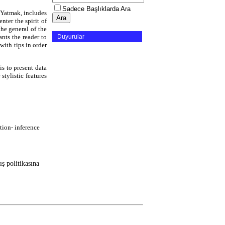
Sadece Başlıklarda Ara
 Yatmak, includes
nter the spirit of
the general of the
Duyurular
nts the reader to
ith tips in order
s to present data
tylistic features
ition- inference
ş politikasına