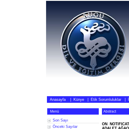
Anasayfa
|
Künye
|
Etik Sorumluluklar
|
Menü
Abstract
Son Sayı
ON NOTIFICA
Önceki Sayılar
ADALET AĞAO