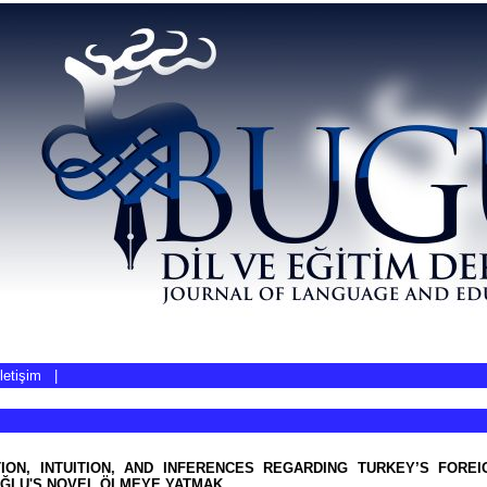
İletişim
|
TION, INTUITION, AND INFERENCES REGARDING TURKEY’S FOREI
ĞLU'S NOVEL ÖLMEYE YATMAK