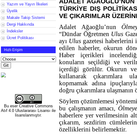
ADALET AĞAOĞLU’NUN
Yazım ve Yayın İlkeleri
TÜRKİYE DIŞ POLİTİKAS
Üyelik
VE ÇIKARIMLAR ÜZERİN
Makale Takip Sistemi
Dergi Hakkında
Adalet Ağaoğlu’nun
Ölme
İndeksler
“Dündar Öğretmen
Ulus
Gaze
Ücret Politikası
ayı
Ulus
gazetesi haberlerini 
edilen haberler, okurun dön
Hızlı Erişim
Haber içerikleri incelendi
konuların seçildiği ve veril
içerdiği görülür. Okurun ver
kullanarak çıkarımlara ul
kopmamak adına ipuçlarıyla
doğru çıkarımlara ulaşmanın 
Söylem çözümlemesi yöntemiyl
Bu eser
Creative Commons
bu çalışmanın amacı,
Ölmeye
Atıf 4.0 Uluslararası Lisansı
ile
haberlere yer verilmesinin alt
lisanslanmıştır.
çıkarım, sezdirim cümleleri
özelliklerini belirlemektir.