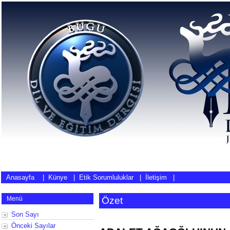
Anasayfa
|
Künye
|
Etik Sorumluluklar
|
İletişim
|
Menü
Özet
Son Sayı
Önceki Sayılar