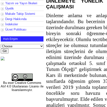
DİNLEMEYE YÖNELİK
Yazım ve Yayın İlkeleri
ÇALIŞMASI
Üyelik
Makale Takip Sistemi
Dinleme anlama ve anlaşm
Dergi Hakkında
taşlarındandır. Bu becerinin
İndeksler
üzerinde durulması gereken bir
Ücret Politikası
bireyin sonraki öğrenme-
etkileyecektir. Olumlu tecrü
Hızlı Erişim
süreçler ise olumsuz tutuml
iletişim süreçlerini de olu
edinimi üzerinde durulması
çalışmada ortaokul 5. sınıf
Tutum Ölçeği” geliştirmek a
Kars ili merkezinde bulunan,
sınıflarda öğrenim gören 3
Bu eser
Creative Commons
verileri 2019 yılında toplanm
Atıf 4.0 Uluslararası Lisansı
ile
lisanslanmıştır.
öncelikle soru havuzu 
başvurulmuştur. Elde edilen ve
analizleri yapılmıştır. Son