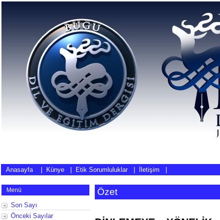
Anasayfa
|
Künye
|
Etik Sorumluluklar
|
İletişim
|
Menü
Özet
Son Sayı
Önceki Sayılar