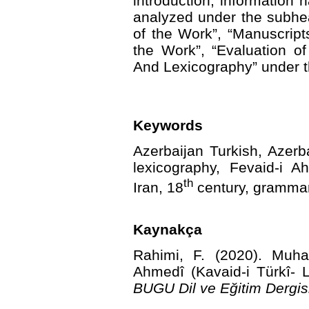
introduction, information
analyzed under the subhe
of the Work”, “Manuscript
the Work”, “Evaluation o
And Lexicography” under t
Keywords
Azerbaijan Turkish, Azerba
lexicography, Fevaid-i 
th
Iran, 18
century, grammar
Kaynakça
Rahimi, F. (2020). Muha
Ahmedî (Kavaid-i Türkî- L
BUGU Dil ve Eğitim Dergis