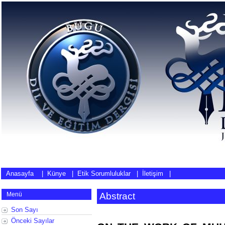
Anasayfa
|
Künye
|
Etik Sorumluluklar
|
İletişim
|
Menü
Abstract
Son Sayı
Önceki Sayılar