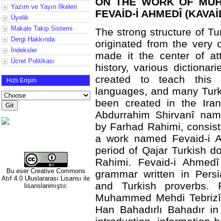
ON THE WORK OF MUH
Yazım ve Yayın İlkeleri
FEVAİD-İ AHMEDÎ (KAVAİ
Üyelik
Makale Takip Sistemi
The strong structure of T
Dergi Hakkında
originated from the very
İndeksler
made it the center of at
Ücret Politikası
history, various diction
created to teach this
Hızlı Erişim
languages, and many Turk
been created in the Iran
Abdurrahim Shirvanî name
by Farhad Rahimi, consist
a work named Fevaid-i A
period of Qajar Turkish d
Rahimi. Fevaid-i Ahmedî
Bu eser
Creative Commons
grammar written in Persi
Atıf 4.0 Uluslararası Lisansı
ile
and Turkish proverbs. 
lisanslanmıştır.
Muhammed Mehdi Tebrizî 
Han Bahadırlı Bahadır in 