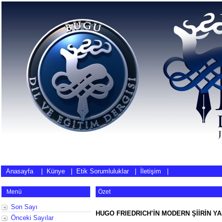
Anasayfa
|
Künye
|
Etik Sorumluluklar
|
İletişim
|
Menü
Özet
Son Sayı
HUGO FRIEDRICH’İN MODERN ŞİİRİN YA
Önceki Sayılar