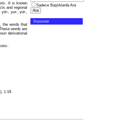
rü-. It is known
Sadece Başlıklarda Ara
ects and regional
, yör-, yur-, yür-,
Duyurular
-, the words that
 These words are
yürü-.
1), 1-19.