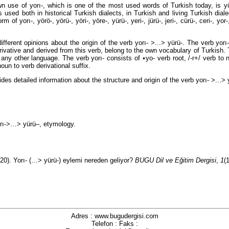
n use of yorı-, which is one of the most used words of Turkish today, is yü
is used both in historical Turkish dialects, in Turkish and living Turkish dial
rm of yorı-, yörö-, yörü-, yöri-, yöre-, yürü-, yeri-, jürü-, jeri-, cürü-, ceri-, yor-
ifferent opinions about the origin of the verb yorı- >...> yürü-. The verb yorı
rivative and derived from this verb, belong to the own vocabulary of Turkish.
anguage. The verb yorı- consists of ٭yo- verb root, /-r+/ verb to noun derivational
noun to verb derivational suffix.
ides detailed information about the structure and origin of the verb yorı- >...> 
orı->…> yürü–, etymology.
20). Yorı- (…> yürü-) eylemi nereden geliyor?
BUGU Dil ve Eğitim Dergisi
,
1
(
Adres : www.bugudergisi.com
Telefon : Faks :