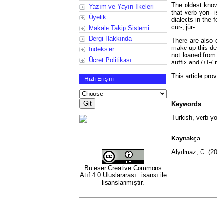
The oldest know
Yazım ve Yayın İlkeleri
that verb yorı- 
Üyelik
dialects in the fo
cür-, jür-…
Makale Takip Sistemi
Dergi Hakkında
There are also d
make up this de
İndeksler
not loaned from any other l
Ücret Politikası
suffix and /+I-/ 
This article prov
Hızlı Erişim
Keywords
Turkish, verb y
Kaynakça
Alyılmaz, C. (20
Bu eser
Creative Commons
Atıf 4.0 Uluslararası Lisansı
ile
lisanslanmıştır.