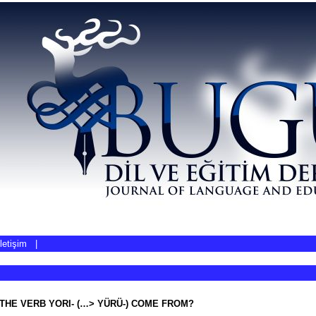
İletişim
|
THE VERB YORI- (…> YÜRÜ-) COME FROM?