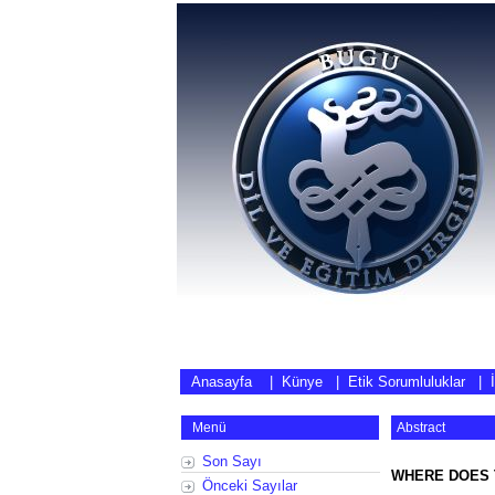
Anasayfa
|
Künye
|
Etik Sorumluluklar
|
Menü
Abstract
Son Sayı
WHERE DOES 
Önceki Sayılar