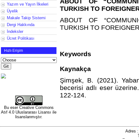
ABOUT OF “COMMUNIC
Yazım ve Yayın İlkeleri
TURKISH TO FOREIGNER
Üyelik
Makale Takip Sistemi
ABOUT OF “COMMUNIC
Dergi Hakkında
TURKISH TO FOREIGNER
İndeksler
Ücret Politikası
Hızlı Erişim
Keywords
Kaynakça
Şimşek, B. (2021).
Yaban
becerisi adlı eser üzerine
122-124.
http://dx.doi.or
Bu eser
Creative Commons
Atıf 4.0 Uluslararası Lisansı
ile
lisanslanmıştır.
Adres 