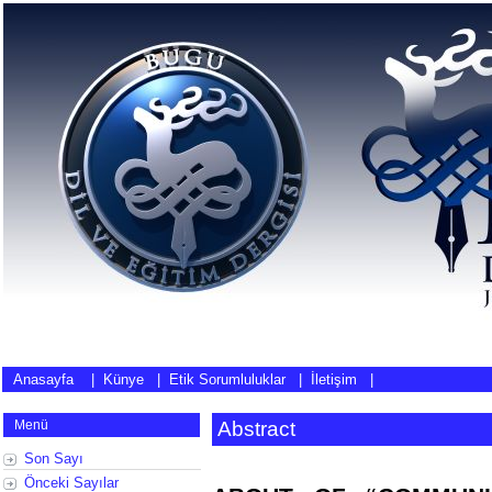
Anasayfa
|
Künye
|
Etik Sorumluluklar
|
İletişim
|
Menü
Abstract
Son Sayı
Önceki Sayılar