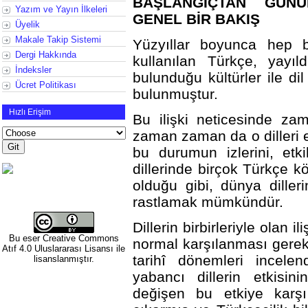
BAŞLANGIÇTAN GÜNÜ
Yazım ve Yayın İlkeleri
GENEL BİR BAKIŞ
Üyelik
Makale Takip Sistemi
Yüzyıllar boyunca hep b
Dergi Hakkında
kullanılan Türkçe, yayıl
İndeksler
bulunduğu kültürler ile dil
Ücret Politikası
bulunmuştur.
Hızlı Erişim
Bu ilişki neticesinde za
zaman zaman da o dilleri e
bu durumun izlerini, et
dillerinde birçok Türkçe 
olduğu gibi, dünya dille
rastlamak mümkündür.
Dillerin birbirleriyle olan 
Bu eser
Creative Commons
normal karşılanması gerekt
Atıf 4.0 Uluslararası Lisansı
ile
tarihî dönemleri incel
lisanslanmıştır.
yabancı dillerin etkisin
değişen bu etkiye karş