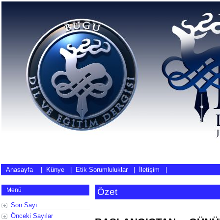
Anasayfa
|
Künye
|
Etik Sorumluluklar
|
İletişim
|
Menü
Özet
Son Sayı
Önceki Sayılar