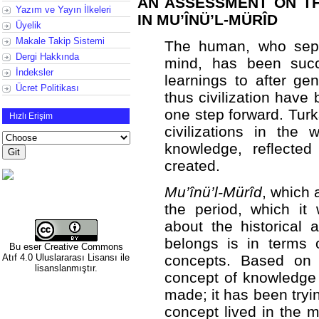
AN ASSESSMENT ON T
Yazım ve Yayın İlkeleri
IN MU’ÎNÜ’L-MÜRÎD
Üyelik
Makale Takip Sistemi
The human, who separ
Dergi Hakkında
mind, has been succ
İndeksler
learnings to after ge
Ücret Politikası
thus civilization hav
one step forward. Tur
Hızlı Erişim
civilizations in th
knowledge, reflected
created.
Mu’înü’l-Mürîd
, which 
the period, which it
about the historical 
belongs is in terms 
Bu eser
Creative Commons
Atıf 4.0 Uluslararası Lisansı
ile
concepts. Based on 
lisanslanmıştır.
concept of knowledge 
made; it has been tryi
concept lived in the m