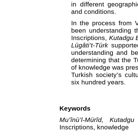
in different geographi
and conditions.
In the process from VI
been understanding t
Inscriptions,
Kutadgu B
Lügâti’t-Türk
support
understanding and be
determining that the T
of knowledge was pres
Turkish society’s cul
six hundred years.
Keywords
Mu’înü’l-Mürîd, Kutadgu 
Inscriptions, knowledge