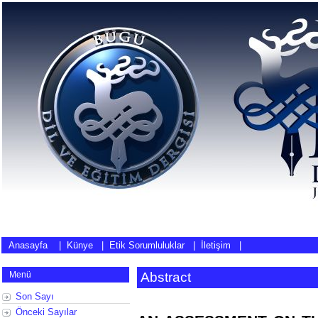
Anasayfa
|
Künye
|
Etik Sorumluluklar
|
İletişim
|
Menü
Abstract
Son Sayı
Önceki Sayılar