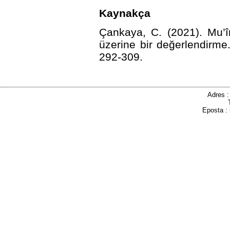
Kaynakça
Çankaya, C. (2021). Mu’în
üzerine bir değerlendirme
292-309.
http://dx.doi.or
Adres 
Eposta :