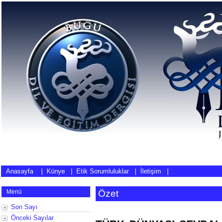
Anasayfa
|
Künye
|
Etik Sorumluluklar
|
İletişim
|
Menü
Özet
Son Sayı
Önceki Sayılar