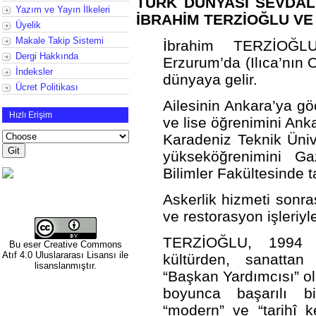
TÜRK DÜNYASI SEVDALI
Yazım ve Yayın İlkeleri
İBRAHİM TERZİOĞLU V
Üyelik
Makale Takip Sistemi
İbrahim TERZİOĞL
Dergi Hakkında
Erzurum’da (Ilıca’nın
İndeksler
dünyaya gelir.
Ücret Politikası
Ailesinin Ankara’ya gö
Hızlı Erişim
ve lise öğrenimini An
Karadeniz Teknik Üni
yükseköğrenimini Gaz
Bilimler Fakültesinde 
Askerlik hizmeti sonras
ve restorasyon işleriyl
TERZİOĞLU, 1994 y
Bu eser
Creative Commons
Atıf 4.0 Uluslararası Lisansı
ile
kültürden, sanatta
lisanslanmıştır.
“Başkan Yardımcısı” ol
boyunca başarılı bi
“modern” ve “tarihî 