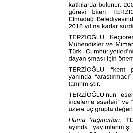
katkılarda bulunur. 20
görevi biten TERZİ
Elmadağ Belediyesinde
2018 yılına kadar sürd
TERZİOĞLU, Keçiören
Mühendisler ve Mimarla
Türk Cumhuriyetleri’
dayanışması için öneml
TERZİOĞLU, “kent plan
yanında “araştırmacı”,
tanınmıştır.
TERZİOĞLU’nun eserler
inceleme eserleri” ve 
üzere üç grupta değe
Hüma Yağmurları
, T
ayında yayımlanmış ş