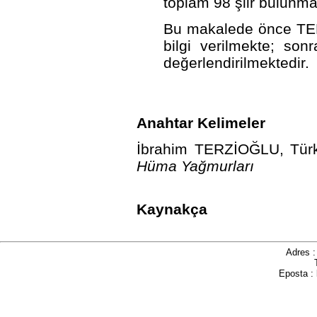
toplam 98 şiir bulunma
Bu makalede önce TE
bilgi verilmekte; so
değerlendirilmektedir.
Anahtar Kelimeler
İbrahim TERZİOĞLU, Türk 
Hüma Yağmurları
Kaynakça
Adres 
Eposta :