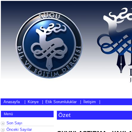
Anasayfa
|
Künye
|
Etik Sorumluluklar
|
İletişim
|
Menü
Özet
Son Sayı
Önceki Sayılar