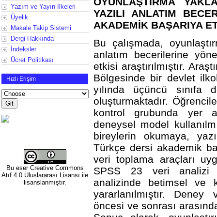
OYUNLAŞTIRMA YAKLA
Yazım ve Yayın İlkeleri
YAZILI ANLATIM BECE
Üyelik
AKADEMİK BAŞARIYA ET
Makale Takip Sistemi
Dergi Hakkında
Bu çalışmada, oyunlaştı
İndeksler
anlatım becerilerine yön
Ücret Politikası
etkisi araştırılmıştır. Ara
Bölgesinde bir devlet il
Hızlı Erişim
yılında üçüncü sınıfa
oluşturmaktadır. Öğrencil
kontrol grubunda yer a
deneysel model kullanılm
bireylerin okumaya, yaz
Türkçe dersi akademik baş
veri toplama araçları uygu
Bu eser
Creative Commons
SPSS 23 veri analizi pr
Atıf 4.0 Uluslararası Lisansı
ile
analizinde betimsel ve ke
lisanslanmıştır.
yararlanılmıştır. Deney
öncesi ve sonrası arasında a