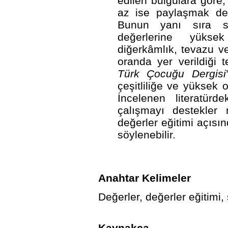
edilen bulgulara göre, 
az ise paylaşmak değe
Bunun yanı sıra se
değerlerine yükse
diğerkâmlık, tevazu v
oranda yer verildiği 
Türk Çocuğu Dergisi
çeşitliliğe ve yüksek o
İncelenen literatürd
çalışmayı destekler n
değerler eğitimi açısı
söylenebilir.
Anahtar Kelimeler
Değerler, değerler eğitimi, 
Kaynakça