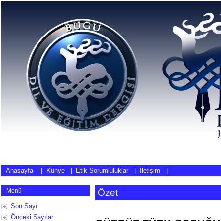
Anasayfa
|
Künye
|
Etik Sorumluluklar
|
İletişim
|
Menü
Özet
Son Sayı
Önceki Sayılar