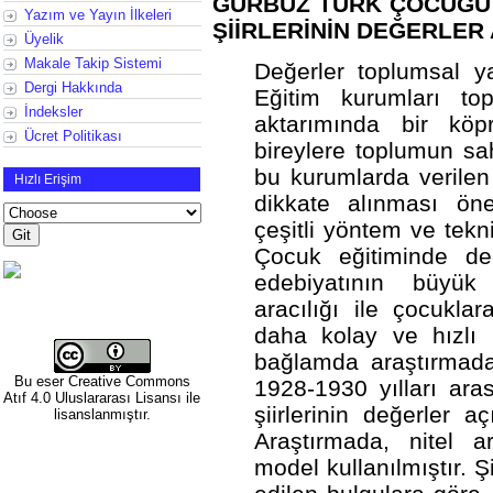
GÜRBÜZ TÜRK ÇOCUĞU 
Yazım ve Yayın İlkeleri
ŞİİRLERİNİN DEĞERLER
Üyelik
Makale Takip Sistemi
Değerler toplumsal ya
Dergi Hakkında
Eğitim kurumları to
İndeksler
aktarımında bir köpr
Ücret Politikası
bireylere toplumun sa
bu kurumlarda verilen
Hızlı Erişim
dikkate alınması öne
çeşitli yöntem ve tekni
Çocuk eğitiminde de
edebiyatının büyük 
aracılığı ile çocukla
daha kolay ve hızlı b
bağlamda araştırma
Bu eser
Creative Commons
1928-1930 yılları ara
Atıf 4.0 Uluslararası Lisansı
ile
şiirlerinin değerler 
lisanslanmıştır.
Araştırmada, nitel a
model kullanılmıştır. 