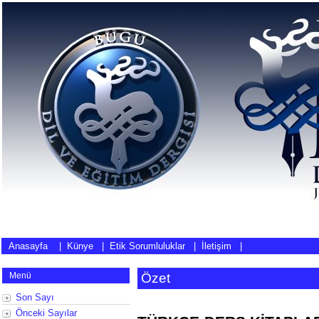
Anasayfa
|
Künye
|
Etik Sorumluluklar
|
İletişim
|
Menü
Özet
Son Sayı
Önceki Sayılar