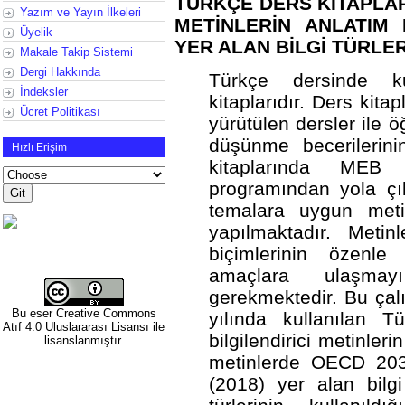
TÜRKÇE DERS KİTAPLAR
Yazım ve Yayın İlkeleri
METİNLERİN ANLATIM 
Üyelik
YER ALAN BİLGİ TÜRLE
Makale Takip Sistemi
Dergi Hakkında
Türkçe dersinde k
İndeksler
kitaplarıdır. Ders kita
Ücret Politikası
yürütülen dersler ile ö
düşünme becerilerini
Hızlı Erişim
kitaplarında MEB 
programından yola çı
temalara uygun metin
yapılmaktadır. Metinl
biçimlerinin özenle
amaçlara ulaşmayı
gerekmektedir. Bu çal
Bu eser
Creative Commons
yılında kullanılan T
Atıf 4.0 Uluslararası Lisansı
ile
bilgilendirici metinler
lisanslanmıştır.
metinlerde OECD 203
(2018) yer alan bilgi