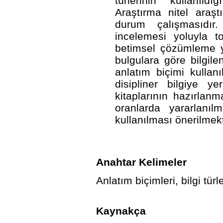
türlerinin kullanıldı
Araştırma nitel araş
durum çalışmasıdır.
incelemesi yoluyla to
betimsel çözümleme yö
bulgulara göre bilgile
anlatım biçimi kullan
disipliner bilgiye ye
kitaplarının hazırlan
oranlarda yararlanılm
kullanılması önerilmekt
Anahtar Kelimeler
Anlatım biçimleri, bilgi türl
Kaynakça