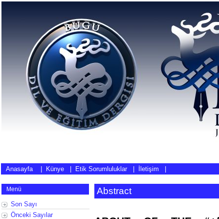
Anasayfa
|
Künye
|
Etik Sorumluluklar
|
İletişim
|
Menü
Abstract
Son Sayı
Önceki Sayılar