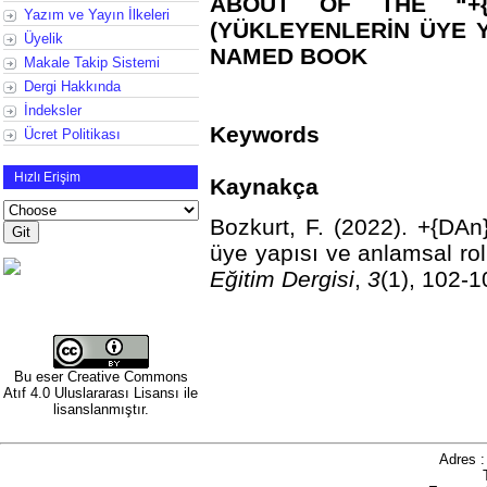
ABOUT OF THE “+{
Yazım ve Yayın İlkeleri
(YÜKLEYENLERİN ÜYE Y
Üyelik
NAMED BOOK
Makale Takip Sistemi
Dergi Hakkında
İndeksler
Keywords
Ücret Politikası
Hızlı Erişim
Kaynakça
Bozkurt, F. (2022). +{DAn
üye yapısı ve anlamsal roll
Eğitim Dergisi
,
3
(1), 102-1
Bu eser
Creative Commons
Atıf 4.0 Uluslararası Lisansı
ile
lisanslanmıştır.
Adres 