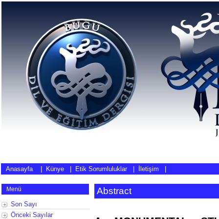
Anasayfa
|
Künye
|
Etik Sorumluluklar
|
İletişim
|
Menü
Abstract
Son Sayı
Önceki Sayılar