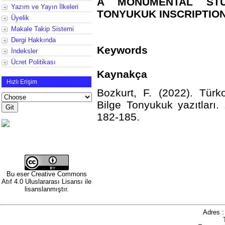
A MONUMENTAL STU
Yazım ve Yayın İlkeleri
TONYUKUK INSCRIPTIO
Üyelik
Makale Takip Sistemi
Dergi Hakkında
Keywords
İndeksler
Ücret Politikası
Kaynakça
Hızlı Erişim
Bozkurt, F. (2022). Türk
Bilge Tonyukuk yazıtları.
182-185.
http://dx.doi.or
Bu eser
Creative Commons
Atıf 4.0 Uluslararası Lisansı
ile
lisanslanmıştır.
Adres 