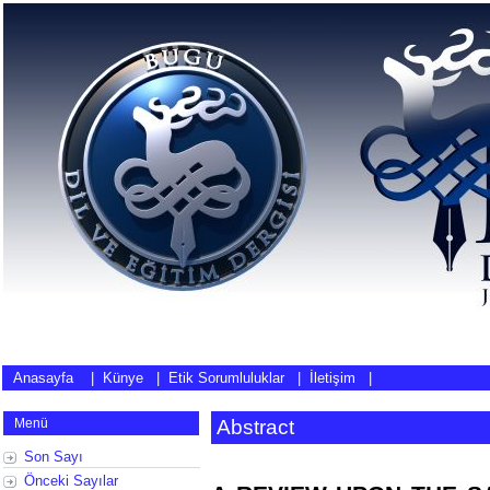
Anasayfa
|
Künye
|
Etik Sorumluluklar
|
İletişim
|
Menü
Abstract
Son Sayı
Önceki Sayılar