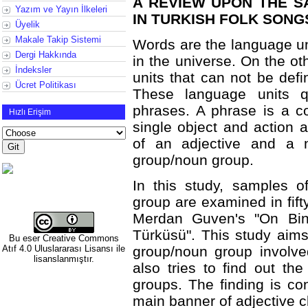
A REVIEW UPON THE 
Yazım ve Yayın İlkeleri
IN TURKISH FOLK SONG
Üyelik
Makale Takip Sistemi
Words are the language un
Dergi Hakkında
in the universe. On the ot
İndeksler
units that can not be def
Ücret Politikası
These language units q
phrases. A phrase is a co
Hızlı Erişim
single object and action 
of an adjective and a n
group/noun group.
In this study, samples o
group are examined in fif
Merdan Guven's "On Bin 
Türküsü". This study aims
Bu eser
Creative Commons
Atıf 4.0 Uluslararası Lisansı
ile
group/noun group involve
lisanslanmıştır.
also tries to find out th
groups. The finding is co
main banner of adjective 