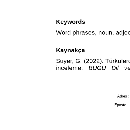
Keywords
Word phrases, noun, adject
Kaynakça
Suyer, G. (2022). Türkülerd
inceleme.
BUGU Dil ve
http://dx.doi.org/10.46321
Adres 
Eposta :