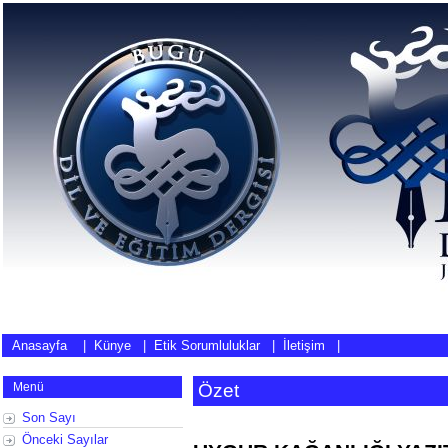
Anasayfa
|
Künye
|
Etik Sorumluluklar
|
İletişim
|
Menü
Özet
Son Sayı
Önceki Sayılar