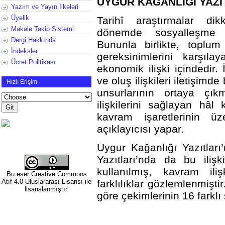
UYGUR KAĞANLIĞI YAZI
Yazım ve Yayın İlkeleri
Üyelik
Tarihî araştırmalar dik
Makale Takip Sistemi
dönemde sosyalleşme i
Dergi Hakkında
Bununla birlikte, toplum
İndeksler
gereksinimlerini karşıla
Ücret Politikası
ekonomik ilişki içindedir. 
ve oluş ilişkileri iletişimd
Hızlı Erişim
unsurlarının ortaya çı
ilişkilerini sağlayan hâl
kavram işaretlerinin ü
açıklayıcısı yapar.
Uygur Kağanlığı Yazıtlar
Yazıtları’nda da bu ilişk
kullanılmış, kavram ili
Bu eser
Creative Commons
Atıf 4.0 Uluslararası Lisansı
ile
farklılıklar gözlemlenmişti
lisanslanmıştır.
göre çekimlerinin 16 farklı