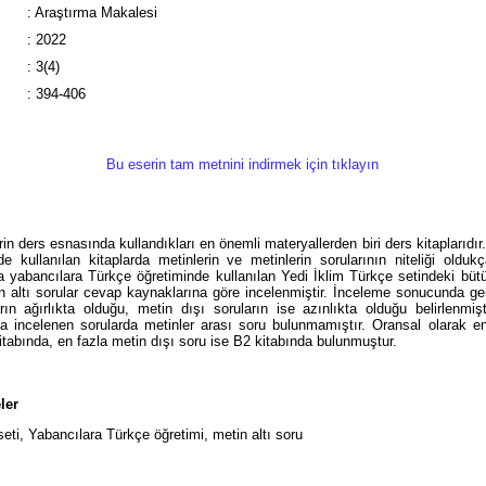
:
Araştırma Makalesi
:
2022
:
3(4)
:
394-406
Bu eserin tam metnini indirmek için tıklayın
rin ders esnasında kullandıkları en önemli materyallerden biri ders kitaplarıdır.
de kullanılan kitaplarda metinlerin ve metinlerin sorularının niteliği olduk
 yabancılara Türkçe öğretiminde kullanılan Yedi İklim Türkçe setindeki bütü
n altı sorular cevap kaynaklarına göre incelenmiştir. İnceleme sonucunda ge
arın ağırlıkta olduğu, metin dışı soruların ise azınlıkta olduğu belirlenmişt
 incelenen sorularda metinler arası soru bulunmamıştır. Oransal olarak en
itabında, en fazla metin dışı soru ise B2 kitabında bulunmuştur.
ler
eti, Yabancılara Türkçe öğretimi, metin altı soru