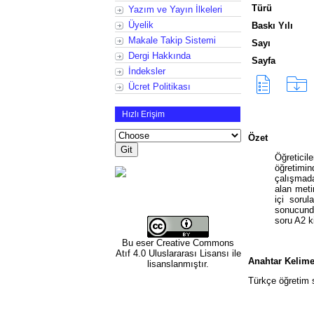
Türü
Yazım ve Yayın İlkeleri
Üyelik
Baskı Yılı
Makale Takip Sistemi
Sayı
Dergi Hakkında
Sayfa
İndeksler
Ücret Politikası
Hızlı Erişim
Özet
Öğreticile
öğretimin
çalışmada
alan meti
içi sorul
sonucunda
soru A2 k
Bu eser
Creative Commons
Atıf 4.0 Uluslararası Lisansı
ile
Anahtar Kelime
lisanslanmıştır.
Türkçe öğretim s