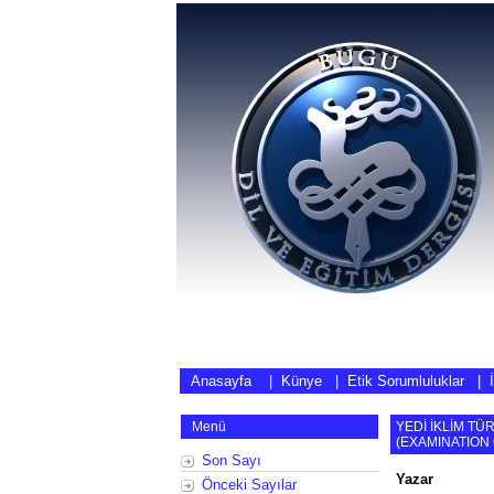
Anasayfa
|
Künye
|
Etik Sorumluluklar
|
Menü
YEDİ İKLİM TÜ
(
EXAMINATION 
Son Sayı
Yazar
Önceki Sayılar