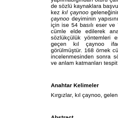
de sözlü kaynaklara başvur
kez
kıl çaynoo
geleneğinin
çaynoo
deyiminin yapısını
için ise 54 basılı eser v
cümle elde edilerek anal
sözlükçülük yöntemleri 
geçen kıl çaynoo ifa
görülmüştür. 168 örnek 
incelenmesinden sonra söz
ve anlam katmanları tespit 
Anahtar Kelimeler
Kırgızlar, kıl çaynoo, gele
Abstract