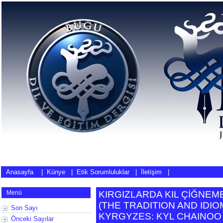
Anasayfa
|
Künye
|
Etik Sorumluluklar
|
İletişim
|
Menü
KIRGIZLARDA KIL ÇİĞNEM
(
THE TRADITION AND IDI
Son Sayı
KYRGYZES: KYL CHAINOO
Önceki Sayılar