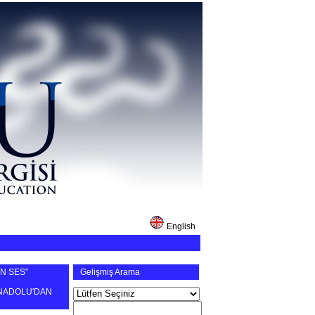
English
N SES”
Gelişmiş Arama
ANADOLU'DAN