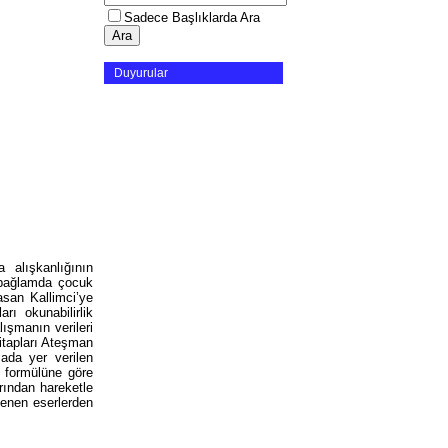
Sadece Başlıklarda Ara
Duyurular
 alışkanlığının
 bağlamda çocuk
asan Kallimci’ye
ı okunabilirlik
lışmanın verileri
itapları Ateşman
mada yer verilen
) formülüne göre
arından hareketle
lenen eserlerden