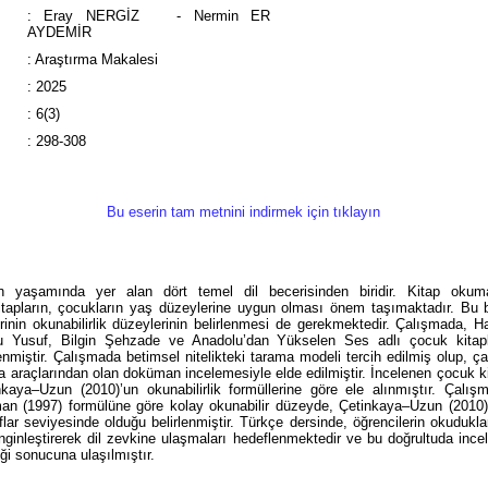
:
Eray NERGİZ
- Nermin ER
AYDEMİR
:
Araştırma Makalesi
:
2025
:
6(3)
:
298-308
Bu eserin tam metnini indirmek için tıklayın
 yaşamında yer alan dört temel dil becerisinden biridir. Kitap okuma
itapların, çocukların yaş düzeylerine uygun olması önem taşımaktadır. Bu
erinin okunabilirlik düzeylerinin belirlenmesi de gerekmektedir. Çalışmada, H
lu Yusuf, Bilgin Şehzade ve Anadolu’dan Yükselen Ses adlı çocuk kitaplar
nmiştir. Çalışmada betimsel nitelikteki tarama modeli tercih edilmiş olup, ça
ma araçlarından olan doküman incelemesiyle elde edilmiştir. İncelenen çocuk k
kaya–Uzun (2010)’un okunabilirlik formüllerine göre ele alınmıştır. Çalış
man (1997) formülüne göre kolay okunabilir düzeyde, Çetinkaya–Uzun (2010
flar seviyesinde olduğu belirlenmiştir. Türkçe dersinde, öğrencilerin okudukl
enginleştirerek dil zevkine ulaşmaları hedeflenmektedir ve bu doğrultuda ince
eği sonucuna ulaşılmıştır.