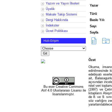
Yazım ve Yayın İlkeleri
Yazar
Üyelik
Türü
Makale Takip Sistemi
Dergi Hakkında
Baskı Yılı
İndeksler
Sayı
Ücret Politikası
Sayfa
Hızlı Erişim
Özet
Okuma, insanın
edinilmesinde k
edebiyatı eserl
ait, Balasagun
açısından incele
nitel veri topla
Bu eser
Creative Commons
(1997) ve Çetin
Atıf 4.0 Uluslararası Lisansı
ile
kitapların Ateş
lisanslanmıştır.
de 8. ve 9. sını
söz varlığını z
yararlanılabilec