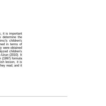
, it is important
to determine the
imci's children's
ned in terms of
dy were obtained
lyzed children's
-Uzun (2010). It
n (1997) formula
sh lesson, it is
hey read, and it