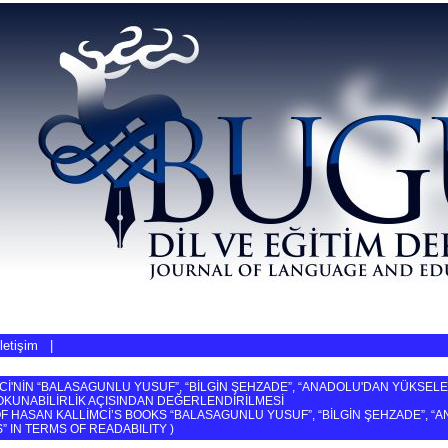
İletişim
|
Cİ'NİN “BALASAGUNLU YUSUF”, “BİLGİN ŞEHZADE”, “ANADOLU'DAN YÜKSELE
 OKUNABİLİRLİK AÇISINDAN DEĞERLENDİRİLMESİ
F HASAN KALLİMCİ’S BOOKS “BALASAGUNLU YUSUF”, “BİLGİN ŞEHZADE”, “
” IN TERMS OF READABILITY
)