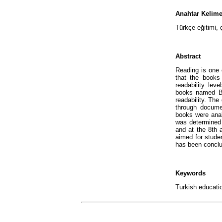
Anahtar Kelime
Türkçe eğitimi, 
Abstract
Reading is one o
that the books 
readability leve
books named Ba
readability. The
through documen
books were anal
was determined 
and at the 8th 
aimed for stude
has been conclu
Keywords
Turkish education