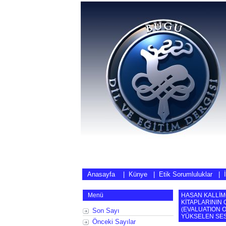
Anasayfa
|
Künye
|
Etik Sorumluluklar
|
Menü
HASAN KALLİM
KİTAPLARININ
(
EVALUATION O
Son Sayı
YÜKSELEN SES
Önceki Sayılar