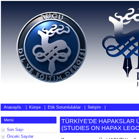
Anasayfa
|
Künye
|
Etik Sorumluluklar
|
İletişim
|
Menü
TÜRKİYE’DE HAPAKSLAR 
(
STUDIES ON HAPAX LEG
Son Sayı
Önceki Sayılar