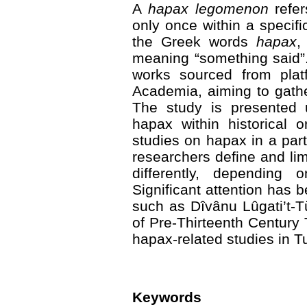
A
hapax legomenon
refer
only once within a specifi
the Greek words
hapax
,
meaning “something said”
works sourced from plat
Academia, aiming to gath
The study is presented 
hapax within historical 
studies on hapax in a part
researchers define and li
differently, depending o
Significant attention has 
such as Dîvânu Lûgati’t-T
of Pre-Thirteenth Century T
hapax-related studies in Tu
Keywords