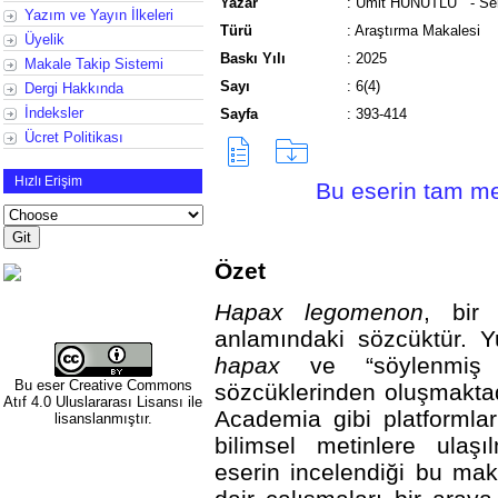
Yazar
:
Ümit HUNUTLU
- S
Yazım ve Yayın İlkeleri
Türü
:
Araştırma Makalesi
Üyelik
Baskı Yılı
:
2025
Makale Takip Sistemi
Sayı
:
6(4)
Dergi Hakkında
İndeksler
Sayfa
:
393-414
Ücret Politikası
Hızlı Erişim
Bu eserin tam met
Özet
Hapax legomenon
, bir
anlamındaki sözcüktür. Y
hapax
ve “söylenmiş 
Bu eser
Creative Commons
sözcüklerinden oluşmaktad
Atıf 4.0 Uluslararası Lisansı
ile
Academia gibi platformlar
lisanslanmıştır.
bilimsel metinlere ulaşı
eserin incelendiği bu mak