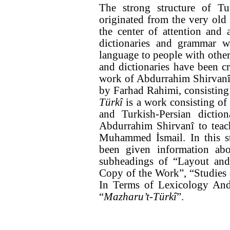
The strong structure of T
originated from the very old
the center of attention and 
dictionaries and grammar w
language to people with oth
and dictionaries have been cre
work of Abdurrahim Shirvan
by Farhad Rahimi, consisting
Türkî
is a work consisting of
and Turkish-Persian dictio
Abdurrahim Shirvanî to teac
Muhammed İsmail. In this stu
been given information ab
subheadings of “Layout and
Copy of the Work”, “Studies
In Terms of Lexicology And
“
Mazharu’t-Türkî
”.