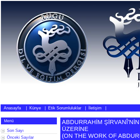
Anasayfa
|
Künye
|
Etik Sorumluluklar
|
İletişim
|
Menü
ABDURRAHİM ŞİRVANÎ’NİN
ÜZERİNE
Son Sayı
(
ON THE WORK OF ABDURR
Önceki Sayılar