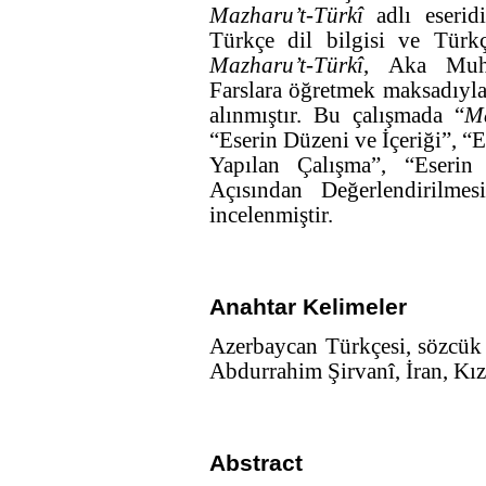
Mazharu’t-Türkî
adlı eserid
Türkçe dil bilgisi ve Türkç
Mazharu’t-Türkî
, Aka Muha
Farslara öğretmek maksadıyl
alınmıştır. Bu çalışmada “
Ma
“Eserin Düzeni ve İçeriği”, “
Yapılan Çalışma”, “Eseri
Açısından Değerlendirilmes
incelenmiştir.
Anahtar Kelimeler
Azerbaycan Türkçesi, sözcük 
Abdurrahim Şirvanî, İran, Kızı
Abstract