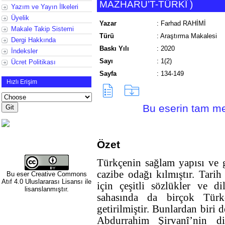
MAZHARU’T-TÜRKÎ
)
Yazım ve Yayın İlkeleri
Üyelik
Yazar
:
Farhad RAHİMİ
Makale Takip Sistemi
Türü
:
Araştırma Makalesi
Dergi Hakkında
Baskı Yılı
:
2020
İndeksler
Sayı
:
1(2)
Ücret Politikası
Sayfa
:
134-149
Hızlı Erişim
Bu eserin tam met
Özet
Türkçenin sağlam yapısı ve g
cazibe odağı kılmıştır. Tari
Bu eser
Creative Commons
Atıf 4.0 Uluslararası Lisansı
ile
için çeşitli sözlükler ve dil
lisanslanmıştır.
sahasında da birçok Türk
getirilmiştir. Bunlardan biri
Abdurrahim Şirvanî’nin di