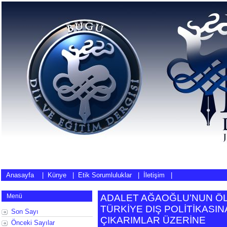
Anasayfa
|
Künye
|
Etik Sorumluluklar
|
İletişim
|
Menü
ADALET AĞAOĞLU’NUN Ö
TÜRKİYE DIŞ POLİTİKASINA
Son Sayı
ÇIKARIMLAR ÜZERİNE
Önceki Sayılar