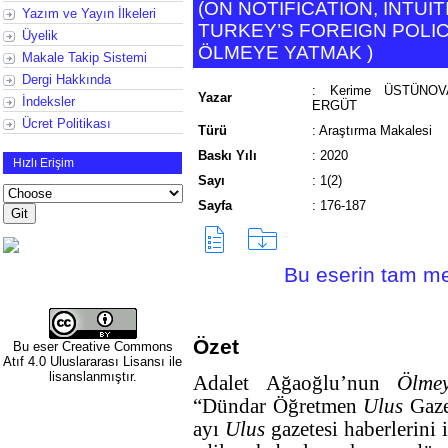
(
ON NOTIFICATION, INTU
Yazım ve Yayın İlkeleri
TURKEY’S FOREIGN POLIC
Üyelik
ÖLMEYE YATMAK
)
Makale Takip Sistemi
Dergi Hakkında
:
Kerime ÜSTÜNOV
Yazar
İndeksler
ERGÜT
Ücret Politikası
Türü
:
Araştırma Makalesi
Baskı Yılı
:
2020
Hızlı Erişim
Sayı
:
1(2)
Sayfa
:
176-187
Bu eserin tam met
Özet
Bu eser
Creative Commons
Atıf 4.0 Uluslararası Lisansı
ile
lisanslanmıştır.
Adalet Ağaoğlu’nun
Ölme
“Dündar Öğretmen
Ulus
Gaze
ayı
Ulus
gazetesi haberlerini 