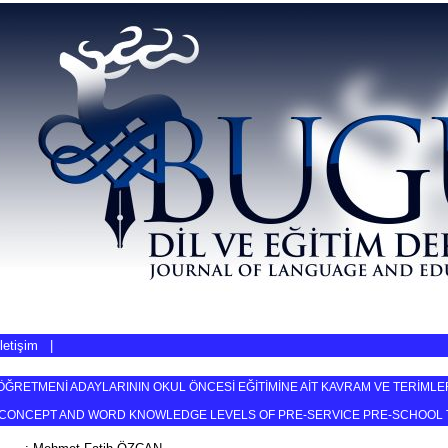
İletişim
|
ÖĞRETMENİ ADAYLARININ OKUL ÖNCESİ EĞİTİMİNE AİT KAVRAM VE TERİMLER
CONCEPT AND WORD KNOWLEDGE LEVELS OF PRE-SERVICE PRE-SCHOOL