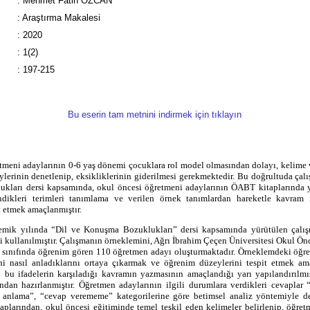
:
Mehmet Fatih ÖZCAN
:
Araştırma Makalesi
:
2020
:
1(2)
:
197-215
Bu eserin tam metnini indirmek için tıklayın
tmeni adaylarının 0-6 yaş dönemi çocuklara rol model olmasından dolayı, kelime 
lerinin denetlenip, eksikliklerinin giderilmesi gerekmektedir. Bu doğrultuda çal
ları dersi kapsamında, okul öncesi öğretmeni adaylarının ÖABT kitaplarında ye
ndikleri terimleri tanımlama ve verilen örnek tanımlardan hareketle kavram i
t etmek amaçlanmıştır.
mik yılında “Dil ve Konuşma Bozuklukları” dersi kapsamında yürütülen çalı
i kullanılmıştır. Çalışmanın örneklemini, Ağrı İbrahim Çeçen Üniversitesi Okul Ön
 sınıfında öğrenim gören 110 öğretmen adayı oluşturmaktadır. Örneklemdeki öğr
ini nasıl anladıklarını ortaya çıkarmak ve öğrenim düzeylerini tespit etmek a
ip bu ifadelerin karşıladığı kavramın yazmasının amaçlandığı yarı yapılandırıl
ından hazırlanmıştır. Öğretmen adaylarının ilgili durumlara verdikleri cevaplar “
 anlama”, “cevap verememe” kategorilerine göre betimsel analiz yöntemiyle değ
plarından, okul öncesi eğitiminde temel teşkil eden kelimeler belirlenip, öğre