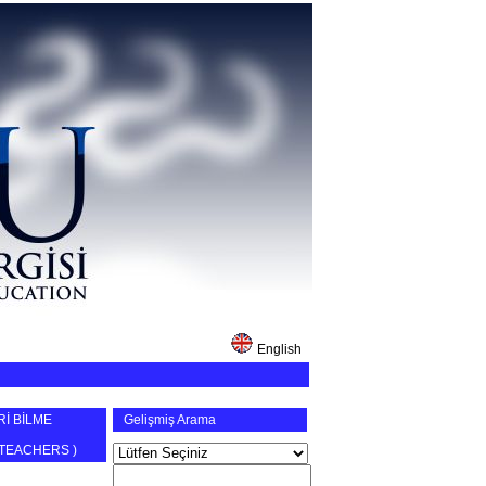
English
İ BİLME
Gelişmiş Arama
 TEACHERS
)