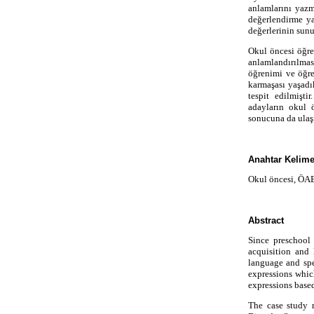
anlamlarını yazm
değerlendirme ya
değerlerinin sunu
Okul öncesi öğre
anlamlandırılmas
öğrenimi ve öğre
karmaşası yaşadık
tespit edilmişt
adayların okul 
sonucuna da ulaşı
Anahtar Kelime
Okul öncesi, ÖABT
Abstract
Since preschool
acquisition and 
language and spee
expressions whic
expressions based
The case study 