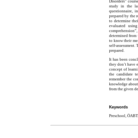
Disorders” cours
study in the la
questionnaire, 
prepared by the r
to determine the
evaluated using
comprehension”,
determined from 
to know their mea
self-assessment.
prepared.
It has been concl
they don’t have e
concept of learn
the candidate t
remember the con
knowledge about 
from the given de
Keywords
Preschool, ÖABT,