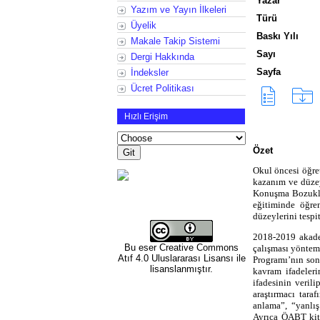
Yazar
Yazım ve Yayın İlkeleri
Türü
Üyelik
Baskı Yılı
Makale Takip Sistemi
Sayı
Dergi Hakkında
Sayfa
İndeksler
Ücret Politikası
Hızlı Erişim
Özet
Okul öncesi öğre
kazanım ve düzey
Konuşma Bozukluk
eğitiminde öğre
düzeylerini tespi
2018-2019 akade
Bu eser
Creative Commons
çalışması yöntem
Atıf 4.0 Uluslararası Lisansı
ile
Programı’nın son
lisanslanmıştır.
kavram ifadeler
ifadesinin veril
araştırmacı taraf
anlama”, “yanlış
Ayrıca ÖABT kita