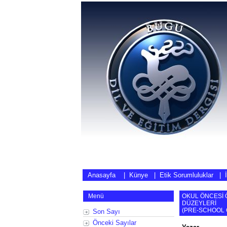
Anasayfa
|
Künye
|
Etik Sorumluluklar
|
Menü
OKUL ÖNCESİ 
DÜZEYLERİ
(
PRE-SCHOOL 
Son Sayı
Önceki Sayılar