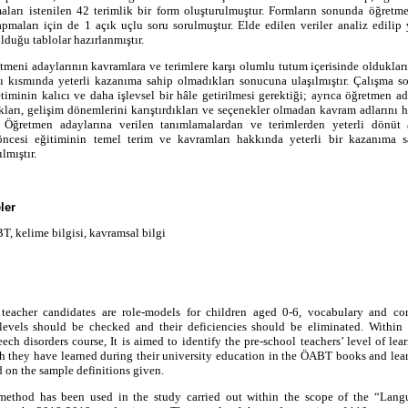
aları istenilen 42 terimlik bir form oluşturulmuştur. Formların sonunda öğretm
pmaları için de 1 açık uçlu soru sorulmuştur. Elde edilen veriler analiz edilip
lduğu tablolar hazırlanmıştır.
tmeni adaylarının kavramlara ve terimlere karşı olumlu tutum içerisinde oldukları
ı kısmında yeterli kazanıma sahip olmadıkları sonucuna ulaşılmıştır. Çalışma 
timinin kalıcı ve daha işlevsel bir hâle getirilmesi gerektiği; ayrıca öğretmen a
ları, gelişim dönemlerini karıştırdıkları ve seçenekler olmadan kavram adlarını h
ir. Öğretmen adaylarına verilen tanımlamalardan ve terimlerden yeterli dönüt 
öncesi eğitiminin temel terim ve kavramları hakkında yeterli bir kazanıma s
lmıştır.
ler
, kelime bilgisi, kavramsal bilgi
 teacher candidates are role-models for children aged 0-6, vocabulary and c
levels should be checked and their deficiencies should be eliminated. Within 
ch disorders course, It is aimed to identify the pre-school teachers’ level of lea
h they have learned during their university education in the ÖABT books and lea
 on the sample definitions given.
method has been used in the study carried out within the scope of the “Lan