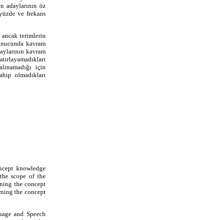
en adaylarının öz
 yüzde ve frekans
 ancak terimlerin
sonucunda kavram
daylarının kavram
atırlayamadıkları
alınamadığı için
ahip olmadıkları
oncept knowledge
the scope of the
rning the concept
rning the concept
guage and Speech