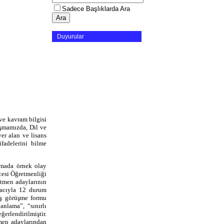
Sadece Başlıklarda Ara
Duyurular
ve kavram bilgisi
ışmamızda, Dil ve
r alan ve lisans
fadelerini bilme
şmada örnek olay
cesi Öğretmenliği
etmen adaylarının
macıyla 12 durum
mış görüşme formu
anlama”, “sınırlı
erlendirilmiştir.
tmen adaylarından