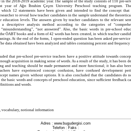
e in the 2018-2019 academic year. The sample of the study consists of 110 pre-ser
st year of Ağrı İbrahim Çeçen University Preschool teaching program. The
in which 12 statements have been given and intended to find the concept that 
esearcher to reveal how teacher candidates in the sample understand the theoretica
ir education levels. The answers given by teacher candidates to the relevant se
 a descriptive analysis method according to the categories of “comprehen
 “misunderstanding”, “not answered”. Also, the basic words in pre-school edu
the ÖABT books and a form of 42 words has been created, in which teacher candid
nings. At the end of the forms, 1 open-ended question has been asked pre-service t
 The data obtained have been analyzed and tables containing percent and frequency
uded that pre-school pre-service teachers have a positive attitude towards concep
nough acquisition in making sense of words. As a result of the study, it has been d
ing and teaching should be made permanent and more functional; it has also bee
eachers have experienced concept confusion, have confused development per
cept names given without options. It is also concluded that the candidates do no
the basic words and concepts of preschool education, since sufficient feedback c
finitions and words.
 vocabulary, notional information
Adres : www.bugudergisi.com
Telefon : Faks :