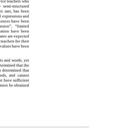
vice teachers who
 semi-structured
it met, has been
l expressions and
ntences have been
sion”, “limited
cation have been
ates are expected
eachers for their
 values have been
ts and words, yet
etermined that the
n determined that
iods, and cannot
t have sufficient
annot be obtained