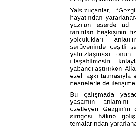
Yalsızuçanlar, “Gezg
hayatından yararlanar
yazılan eserde adı 
tanıtılan başkişinin f
yolculukları anlatı
serüveninde çeşitli ş
yalnızlaşması onun y
ulaşabilmesini kolay
yabancılaştırırken Alla
ezeli aşkı tatmasıyla 
nesnelerle de iletişime
Bu çalışmada yaşad
yaşamın anlamını “e
özetleyen Gezgin’in ö
simgesi hâline geliş
temalarından yararlana