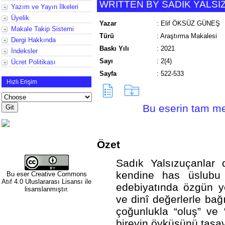
WRITTEN BY SADIK YALS
Yazım ve Yayın İlkeleri
Üyelik
Yazar
:
Elif ÖKSÜZ GÜNEŞ
Makale Takip Sistemi
Türü
:
Araştırma Makalesi
Dergi Hakkında
Baskı Yılı
:
2021
İndeksler
Sayı
:
2(4)
Ücret Politikası
Sayfa
:
522-533
Hızlı Erişim
Bu eserin tam met
Özet
Sadık Yalsızuçanlar d
kendine has üslubu i
Bu eser
Creative Commons
Atıf 4.0 Uluslararası Lisansı
ile
edebiyatında özgün ye
lisanslanmıştır.
ve dinî değerlerle ba
çoğunlukla “oluş” ve
bireyin öyküsünü tasavv