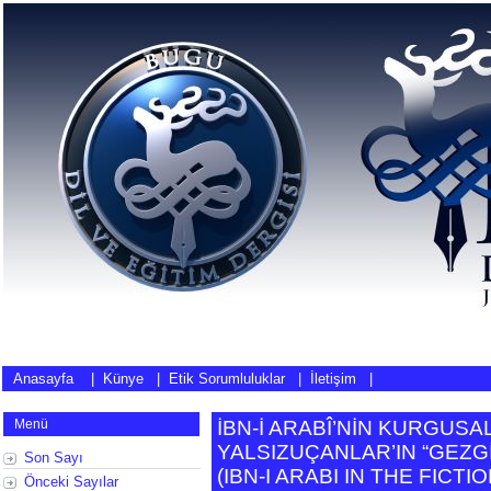
Anasayfa
|
Künye
|
Etik Sorumluluklar
|
İletişim
|
Menü
İBN-İ ARABÎ’NİN KURGUSA
YALSIZUÇANLAR’IN “GEZG
Son Sayı
(
IBN-I ARABI IN THE FICT
Önceki Sayılar