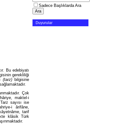
Sadece Başlıklarda Ara
Duyurular
tır. Bu edebiyatı
sinin gerekliliği
ğı
(tarz)
bilgisine
sağlamaktadır.
unmaktadır. Çok
hâriye, maktel-i
 Tarz sayısı ise
hriye-i ârifâne,
âyetnâme, tarif
likte klâsik Türk
aşınmaktadır.