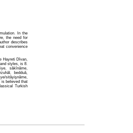
umulation. In the
ure, the need for
author describes
reat convenience
e Hayreti Dîvan,
and styles, is 8.
ziye, sâkînâme,
rzuhâl, bedduâ,
ye/sitâyişnâme,
 is believed that
lassical Turkish