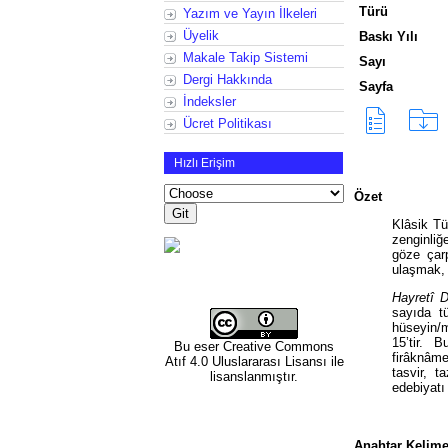
Türü
Yazım ve Yayın İlkeleri
Üyelik
Baskı Yılı
Makale Takip Sistemi
Sayı
Dergi Hakkında
Sayfa
İndeksler
Ücret Politikası
Hızlı Erişim
Özet
Klâsik Tü
zenginliğ
göze çar
ulaşmak, 
Hayretî
D
sayıda tü
hüseyin/m
15’tir. B
Bu eser
Creative Commons
firâknâm
Atıf 4.0 Uluslararası Lisansı
ile
tasvir, t
lisanslanmıştır.
edebiyatı
Anahtar Kelime