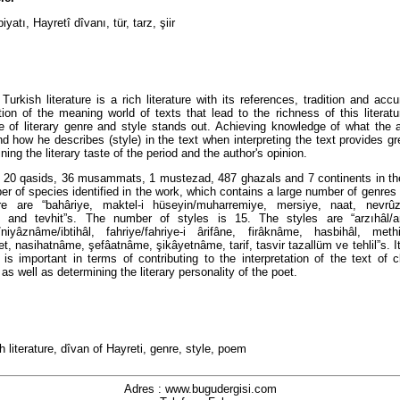
yatı, Hayretî dîvanı, tür, tarz, şiir
 Turkish literature is a rich literature with its references, tradition and acc
ation of the meaning world of texts that lead to the richness of this literat
 of literary genre and style stands out. Achieving knowledge of what the 
nd how he describes (style) in the text when interpreting the text provides g
ning the literary taste of the period and the author's opinion.
 20 qasids, 36 musammats, 1 mustezad, 487 ghazals and 7 continents in th
r of species identified in the work, which contains a large number of genres 
e are “bahâriye, maktel-i hüseyin/muharremiye, mersiye, naat, nevrû
z and tevhit”s. The number of styles is 15. The styles are “arzıhâl/a
niyâznâme/ibtihâl, fahriye/fahriye-i ârifâne, firâknâme, hasbihâl, methi
 nasihatnâme, şefâatnâme, şikâyetnâme, tarif, tasvir tazallüm ve tehlil”s. It
 is important in terms of contributing to the interpretation of the text of c
, as well as determining the literary personality of the poet.
h literature, dîvan of Hayreti, genre, style, poem
Adres : www.bugudergisi.com