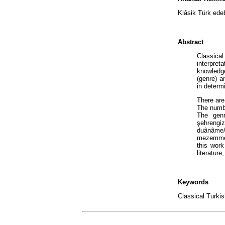
Klâsik Türk edebi
Abstract
Classical
interpret
knowledge
(genre) a
in determi
There are
The numbe
The genr
şehrengi
duânâme/
mezemmet,
this work
literature
Keywords
Classical Turkis