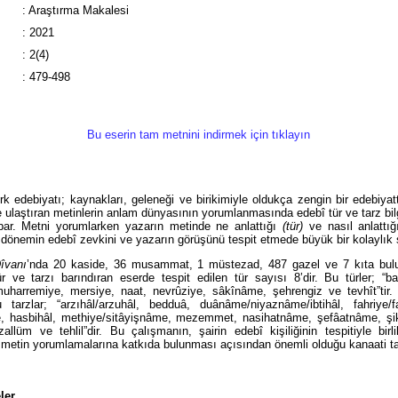
:
Araştırma Makalesi
:
2021
:
2(4)
:
479-498
Bu eserin tam metnini indirmek için tıklayın
rk edebiyatı; kaynakları, geleneği ve birikimiyle oldukça zengin bir edebiyat
e ulaştıran metinlerin anlam dünyasının yorumlanmasında edebî tür ve tarz bilgi
par. Metni yorumlarken yazarın metinde ne anlattığı
(tür)
ve nasıl anlattı
dönemin edebî zevkini ve yazarın görüşünü tespit etmede büyük bir kolaylık 
îvanı
’nda 20 kaside, 36 musammat, 1 müstezad, 487 gazel ve 7 kıta bul
r ve tarzı barındıran eserde tespit edilen tür sayısı 8’dir. Bu türler; “ba
uharremiye, mersiye, naat, nevrûziye, sâkînâme, şehrengiz ve tevhît”tir.
u tarzlar; “arzıhâl/arzuhâl, bedduâ, duânâme/niyaznâme/ibtihâl, fahriye/fa
e, hasbihâl, methiye/sitâyişnâme, mezemmet, nasihatnâme, şefâatnâme, şik
azallüm ve tehlil”dir. Bu çalışmanın, şairin edebî kişiliğinin tespitiyle bir
 metin yorumlamalarına katkıda bulunması açısından önemli olduğu kanaati t
ler