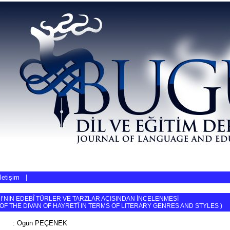
İletişim
|
I’NIN EDEBÎ TÜRLER VE TARZLAR AÇISINDAN İNCELENMESİ
OF THE DIVAN OF HAYRETÎ IN TERMS OF LITERARY GENRES AND STYLES
)
:
Ogün PEÇENEK