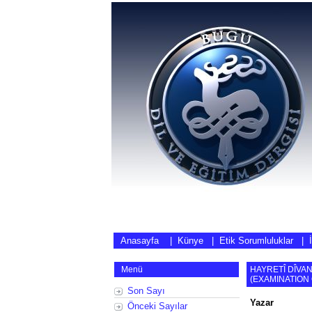
Anasayfa
|
Künye
|
Etik Sorumluluklar
|
Menü
HAYRETÎ DÎVAN
(
EXAMINATION 
Son Sayı
Yazar
Önceki Sayılar