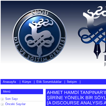
Anasayfa
|
Künye
|
Etik Sorumluluklar
|
İletişim
|
Menü
AHMET HAMDİ TANPINAR’I
ŞİİRİNE YÖNELİK BİR SÖ
Son Sayı
(
A DISCOURSE ANALYSIS 
Önceki Sayılar