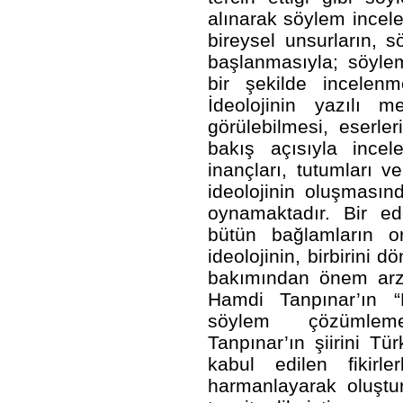
alınarak söylem incel
bireysel unsurların, s
başlanmasıyla; söyleml
bir şekilde incelenm
İdeolojinin yazılı 
görülebilmesi, eserler
bakış açısıyla incele
inançları, tutumları v
ideolojinin oluşmasın
oynamaktadır. Bir e
bütün bağlamların or
ideolojinin, birbirini 
bakımından önem arz
Hamdi Tanpınar’ın “B
söylem çözümlemes
Tanpınar’ın şiirini Tü
kabul edilen fikirle
harmanlayarak oluşturd