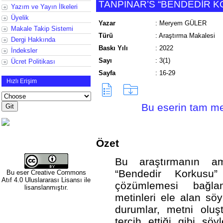
TANPINAR’S “BENDEDİR 
Yazım ve Yayın İlkeleri
Üyelik
Yazar
:
Meryem GÜLER
Makale Takip Sistemi
Türü
:
Araştırma Makalesi
Dergi Hakkında
Baskı Yılı
:
2022
İndeksler
Sayı
:
3(1)
Ücret Politikası
Sayfa
:
16-29
Hızlı Erişim
Bu eserin tam met
Özet
Bu araştırmanın a
“Bendedir Korkusu” 
Bu eser
Creative Commons
Atıf 4.0 Uluslararası Lisansı
ile
çözümlemesi bağlam
lisanslanmıştır.
metinleri ele alan s
durumlar, metni oluş
tercih ettiği gibi söy