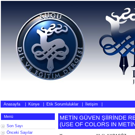
Anasayfa
|
Künye
|
Etik Sorumluluklar
|
İletişim
|
Menü
METİN GÜVEN ŞİİRİNDE 
(
USE OF COLORS IN METİ
Son Sayı
Önceki Sayılar