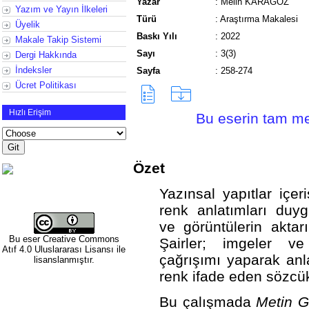
Yazar
:
Melih KARAGÖZ
Yazım ve Yayın İlkeleri
Türü
:
Araştırma Makalesi
Üyelik
Baskı Yılı
:
2022
Makale Takip Sistemi
Sayı
:
3(3)
Dergi Hakkında
İndeksler
Sayfa
:
258-274
Ücret Politikası
Hızlı Erişim
Bu eserin tam met
Özet
Yazınsal yapıtlar içer
renk anlatımları duyg
ve görüntülerin aktar
Bu eser
Creative Commons
Şairler; imgeler ve
Atıf 4.0 Uluslararası Lisansı
ile
çağrışımı yaparak anl
lisanslanmıştır.
renk ifade eden sözcük
Bu çalışmada
Metin 