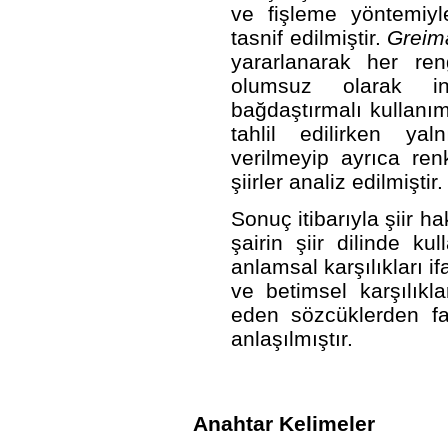
ve fişleme yöntemiyl
tasnif edilmiştir.
Greim
yararlanarak her re
olumsuz olarak in
bağdaştırmalı kullanıml
tahlil edilirken ya
verilmeyip ayrıca ren
şiirler analiz edilmiştir.
Sonuç itibarıyla şiir 
şairin şiir dilinde k
anlamsal karşılıkları i
ve betimsel karşılıkl
eden sözcüklerden fa
anlaşılmıştır.
Anahtar Kelimeler