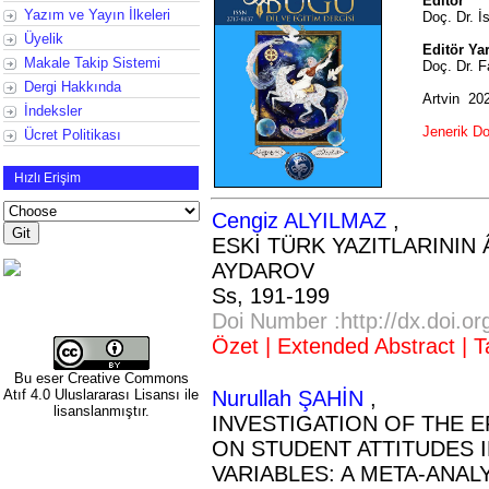
Editör
Yazım ve Yayın İlkeleri
Doç. Dr. 
Üyelik
Editör Ya
Makale Takip Sistemi
Doç. Dr. 
Dergi Hakkında
Artvin
20
İndeksler
Jenerik D
Ücret Politikası
Hızlı Erişim
Cengiz ALYILMAZ
,
ESKİ TÜRK YAZITLARININ 
AYDAROV
Ss,
191-199
Doi Number :http://dx.doi.o
Özet |
Extended Abstract |
T
Bu eser
Creative Commons
Atıf 4.0 Uluslararası Lisansı
ile
Nurullah ŞAHİN
,
lisanslanmıştır.
INVESTIGATION OF THE E
ON STUDENT ATTITUDES 
VARIABLES: A META-ANAL