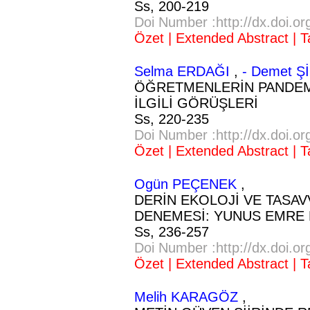
Ss,
200-219
Doi Number :http://dx.doi.o
Özet |
Extended Abstract |
T
Selma ERDAĞI
,
- Demet 
ÖĞRETMENLERİN PANDEM
İLGİLİ GÖRÜŞLERİ
Ss,
220-235
Doi Number :http://dx.doi.o
Özet |
Extended Abstract |
T
Ogün PEÇENEK
,
DERİN EKOLOJİ VE TASA
DENEMESİ: YUNUS EMRE 
Ss,
236-257
Doi Number :http://dx.doi.o
Özet |
Extended Abstract |
T
Melih KARAGÖZ
,