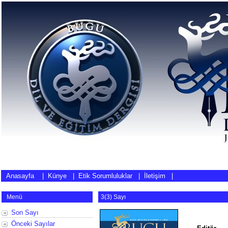
Anasayfa
|
Künye
|
Etik Sorumluluklar
|
İletişim
|
Menü
3(3)
Sayı
Son Sayı
Önceki Sayılar