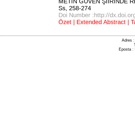
METİN GÜVEN ŞİİRİNDE 
Ss,
258-274
Doi Number :http://dx.doi.o
Özet |
Extended Abstract |
T
Adres 
Eposta :