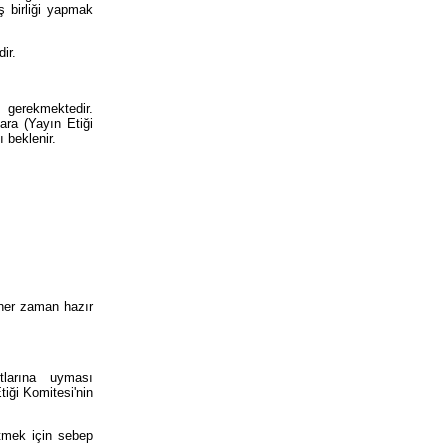
 birliği yapmak
dir.
ı gerekmektedir.
lara (Yayın Etiği
ı beklenir.
 her zaman hazır
tlarına uyması
tiği Komitesi'nin
etmek için sebep