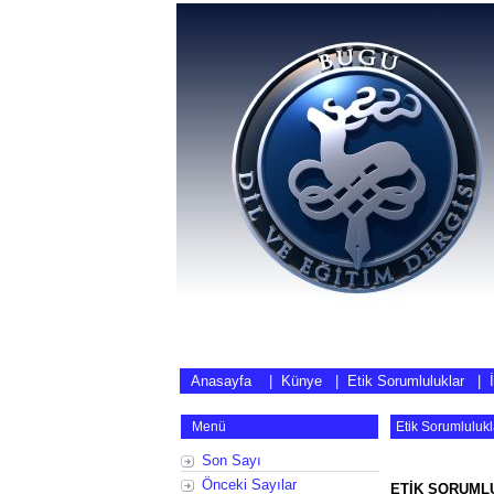
Anasayfa
|
Künye
|
Etik Sorumluluklar
|
Menü
Etik Sorumlulukl
Son Sayı
Önceki Sayılar
ETİK SORUML