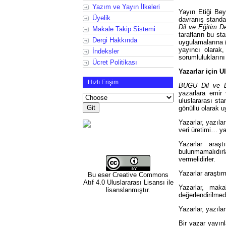
Yazım ve Yayın İlkeleri
Yayın Etiği Bey
Üyelik
davranış standar
Dil ve Eğitim De
Makale Takip Sistemi
tarafların bu st
Dergi Hakkında
uygulamalarına 
yayıncı olarak
İndeksler
sorumluluklarını
Ücret Politikası
Yazarlar için U
Hızlı Erişim
BUGU Dil ve Eğ
yazarlara emir
uluslararası stan
gönüllü olarak u
Yazarlar, yazılar
veri üretimi… ya
Yazarlar araşt
bulunmamalıdırl
vermelidirler.
Yazarlar araştır
Bu eser
Creative Commons
Atıf 4.0 Uluslararası Lisansı
ile
Yazarlar, mak
lisanslanmıştır.
değerlendirilmed
Yazarlar, yazıla
Bir yazar yayın