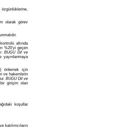
 özgünlüklerine,
em olarak görev
lunmalıdır.
kontrolü altında
unun %20’yi geçen
ır.
BUGU Dil ve
rde yayınlanmaya
t) önlemek için
rün ve hakemlerin
dur.
BUGU Dil ve
bir girişim olan
ğıdaki koşullar
ve katılımcıların