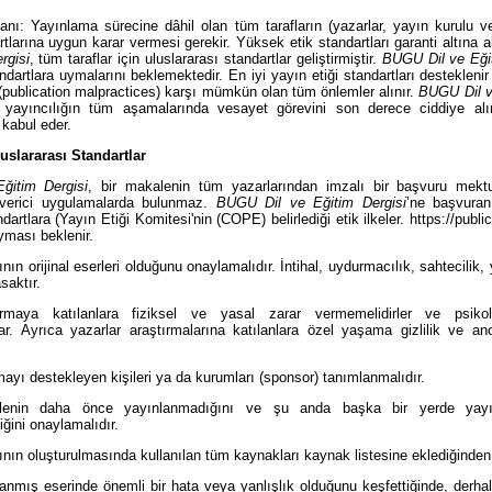
anı: Yayınlama sürecine dâhil olan tüm tarafların (yazarlar, yayın kurulu v
tlarına uygun karar vermesi gerekir. Yüksek etik standartları garanti altına 
rgisi
, tüm taraflar için uluslararası standartlar geliştirmiştir.
BUGU Dil ve Eğit
andartlara uymalarını beklemektedir. En iyi yayın etiği standartları destekleni
(publication malpractices) karşı mümkün olan tüm önlemler alınır.
BUGU Dil v
, yayıncılığın tüm aşamalarında vesayet görevini son derece ciddiye alır
 kabul eder.
luslararası Standartlar
itim Dergisi
, bir makalenin tüm yazarlarından imzalı bir başvuru mek
 verici uygulamalarda bulunmaz.
BUGU Dil ve Eğitim Dergisi
’ne başvuran
dartlara (Yayın Etiği Komitesi'nin (COPE) belirlediği etik ilkeler. https://public
yması beklenir.
ının orijinal eserleri olduğunu onaylamalıdır. İntihal, uydurmacılık, sahtecilik,
saktır.
ırmaya katılanlara fiziksel ve yasal zarar vermemelidirler ve psikol
ar. Ayrıca yazarlar araştırmalarına katılanlara özel yaşama gizlilik ve ano
mayı destekleyen kişileri ya da kurumları (sponsor) tanımlanmalıdır.
alenin daha önce yayınlanmadığını ve şu anda başka bir yerde yay
iğini onaylamalıdır.
rının oluşturulmasında kullanılan tüm kaynakları kaynak listesine eklediğinden
lanmış eserinde önemli bir hata veya yanlışlık olduğunu keşfettiğinde, derhal