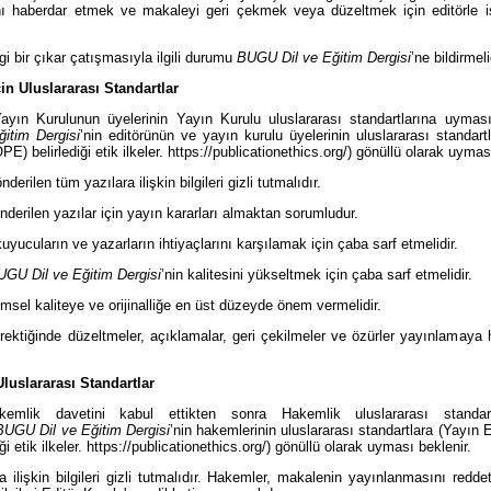
ı haberdar etmek ve makaleyi geri çekmek veya düzeltmek için editörle iş
gi bir çıkar çatışmasıyla ilgili durumu
BUGU Dil ve Eğitim Dergisi
’ne bildirmeli
in Uluslararası Standartlar
Yayın Kurulunun üyelerinin Yayın Kurulu uluslararası standartlarına uymas
itim Dergisi
’nin editörünün ve yayın kurulu üyelerinin uluslararası standart
E) belirlediği etik ilkeler. https://publicationethics.org/) gönüllü olarak uymas
derilen tüm yazılara ilişkin bilgileri gizli tutmalıdır.
nderilen yazılar için yayın kararları almaktan sorumludur.
uyucuların ve yazarların ihtiyaçlarını karşılamak için çaba sarf etmelidir.
UGU Dil ve Eğitim Dergisi
’nin kalitesini yükseltmek için çaba sarf etmelidir.
imsel kaliteye ve orijinalliğe en üst düzeyde önem vermelidir.
rektiğinde düzeltmeler, açıklamalar, geri çekilmeler ve özürler yayınlamaya
luslararası Standartlar
kemlik davetini kabul ettikten sonra Hakemlik uluslararası standar
BUGU Dil ve Eğitim Dergisi
’nin hakemlerinin uluslararası standartlara (Yayın E
i etik ilkeler. https://publicationethics.org/) gönüllü olarak uyması beklenir.
 ilişkin bilgileri gizli tutmalıdır. Hakemler, makalenin yayınlanmasını redd