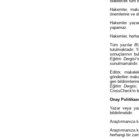
olabilecek tüm b
Hakemler, makal
önemlerine ve de
Hakemler yazar
yapamaz.
Hakemler, herha
Tüm yazılar
BU
tutulmaktadır. Y
sonuçlarının b
Eğitim Dergisi
’
sunulmamalıdır.
Editör, makale
gönderilen makal
geri bildirimler
Eğitim Dergisi
,
CrossCheck'in bi
Onay Politikası
Yazar veya yaza
bildirilmelidir:
Araştırmanıza ka
Araştırmanıza ka
herhangi bir zam