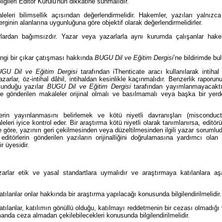
ilgileri Editör Kurulu'nun dikkatine sunmalıdır.
eleri bilimsellik açısından değerlendirmelidir. Hakemler, yazıları yalnızca
rginin alanlarına uygunluğuna göre objektif olarak değerlendirmelidirler.
lardan bağımsızdır. Yazar veya yazarlarla aynı kurumda çalışanlar hak
ngi bir çıkar çatışması hakkında
BUGU Dil ve Eğitim Dergisi
’ne bildirimde bu
GU Dil ve Eğitim Dergisi
tarafından iThenticate aracı kullanılarak intihal 
azarlar, öz-intihal dâhil, intihaldan kesinlikle kaçınmalıdır. Benzerlik rapor
ulunduğu yazılar
BUGU Dil ve Eğitim Dergisi
tarafından yayımlanmayacakt
ne gönderilen makaleler orijinal olmalı ve basılmamalı veya başka bir ye
lerin yayınlanmasını belirlemek ve kötü niyetli davranışları (misconduc
eleri iyice kontrol eder. Bir araştırma kötü niyetli olarak tanımlanırsa, editö
ine göre, yazının geri çekilmesinden veya düzeltilmesinden ilgili yazar sorumlu
 editörlerin gönderilen yazıların orijinalliğini doğrulamasına yardımcı olan 
r üyesidir.
rlar etik ve yasal standartlara uymalıdır ve araştırmaya katılanlara aşa
tılanlar onlar hakkında bir araştırma yapılacağı konusunda bilgilendirilmelidir.
tılanlar, katılımın gönüllü olduğu, katılmayı reddetmenin bir cezası olmadığı 
anda ceza almadan çekilebilecekleri konusunda bilgilendirilmelidir.