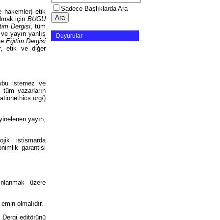
Sadece Başlıklarda Ara
e hakemler) etik
almak için
BUGU
im Dergisi
, tüm
r ve yayın yanlış
Duyurular
e Eğitim Dergisi
, etik ve diğer
tubu istemez ve
 tüm yazarların
ationethics.org/)
 yinelenen yayın,
ojik istismarda
nimlik garantisi
ınlanmak üzere
 emin olmalıdır.
 Dergi editörünü