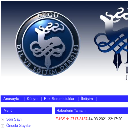
Anasayfa
|
Künye
|
Etik Sorumluluklar
|
İletişim
|
Menü
Haberlerin Tamamı
E-ISSN: 2717-8137
-
14.03.2021 22:17:20
Son Sayı
Önceki Sayılar